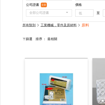
公司證書
價格
全新
全部公司證書
至
原料
所有類別
工業機械，零件及原材料
篩選
排序 ：
最相關