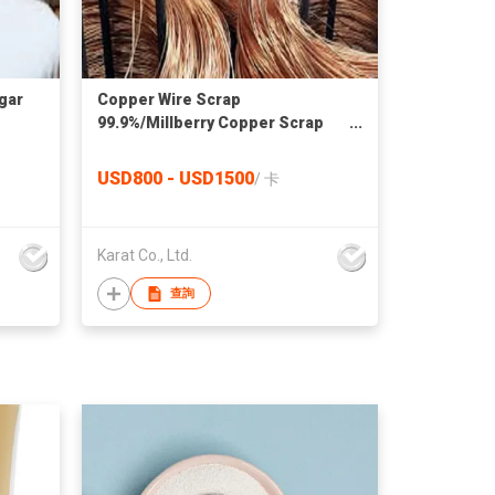
gar
Copper Wire Scrap
99.9%/Millberry Copper Scrap
99.99%
C10200/C11000/C12000/TU1/TU2/T2
USD800 - USD1500
/
卡
Grade 25kg/bag 0.05mm-3.20mm
TH
Karat Co., Ltd.
查詢