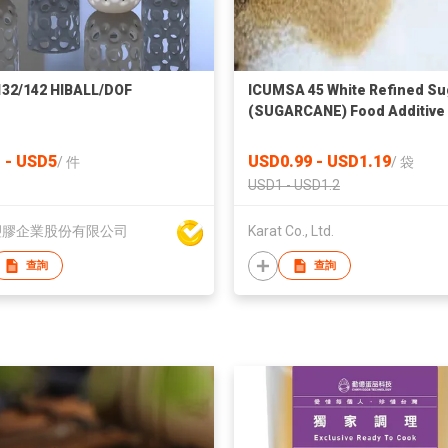
32/142 HIBALL/DOF
ICUMSA 45 White Refined Su
(SUGARCANE) Food Additive
 - USD5
USD0.99 - USD1.19
/
件
/
袋
USD1 - USD1.2
塑膠企業股份有限公司
Karat Co., Ltd.
查詢
查詢