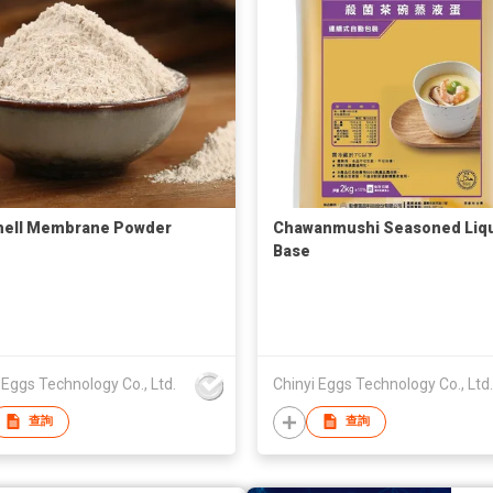
hell Membrane Powder
Chawanmushi Seasoned Liq
Base
 Eggs Technology Co., Ltd.
Chinyi Eggs Technology Co., Ltd.
查詢
查詢