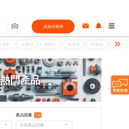
成為供應商
工原料
化學品
塑料片
複合管
PE板材
膠咭
熱門產品
產品證書
全新
全部產品證書