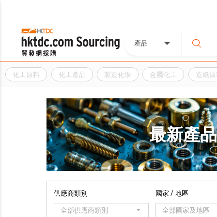
產品
化工原料
化工產品
製造化學
金屬化工
造紙原
最新產
供應商類別
國家 / 地區
全部供應商類別
全部國家及地區