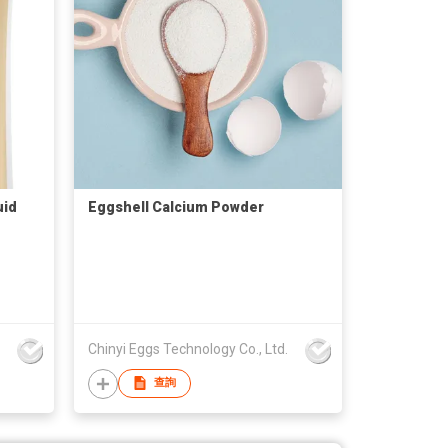
uid
Eggshell Calcium Powder
Chinyi Eggs Technology Co., Ltd.
查詢