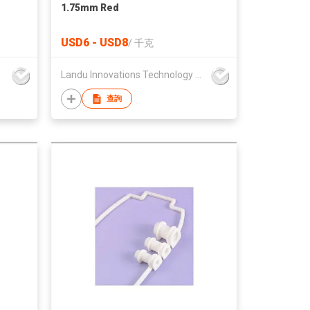
1.75mm Red
USD6 - USD8
/
千克
Landu Innovations Technology Co., Ltd.
查詢