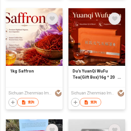
1kg Saffron
Du's YuanQi WuFu
Tea(Gift Box)16g * 20
bags
Sichuan Zhenmiao Import & Export Trading Co., Ltd.
Sichuan Zhenmiao Import & Export Trading Co., Ltd.
查詢
查詢