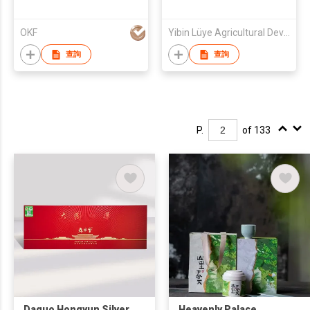
OKF
Yibin Lüye Agricultural Development Co., Ltd.
查詢
查詢
P.
of 133
Daguo Hongyun Silver
Heavenly Palace