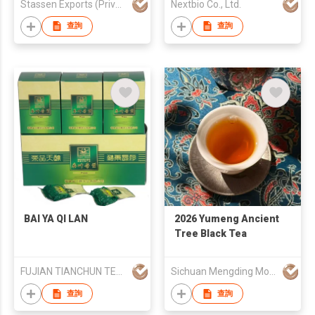
Stassen Exports (Private) Limited
Nextbio Co., Ltd.
查詢
查詢
BAI YA QI LAN
2026 Yumeng Ancient
Tree Black Tea
FUJIAN TIANCHUN TEA INDUSTRY CO.,LTD.
Sichuan Mengding Mountain Qiming Tea Industry Co., Ltd.
查詢
查詢