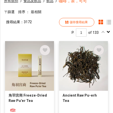
咖啡，茶，可可
所有類別
食品及飲品
飲品
篩選
排序 ：
最相關
搜尋結果：3172
儲存搜尋結果
P.
of 133
角羽宫商 Freeze-Dried
Ancient Raw Pu-erh
Raw Pu'er Tea
Tea