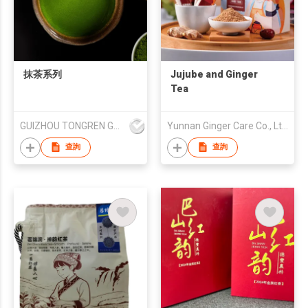
抹茶系列
Jujube and Ginger
Tea
GUIZHOU TONGREN GUI TEA CO., LTD
Yunnan Ginger Care Co., Ltd.
查詢
查詢