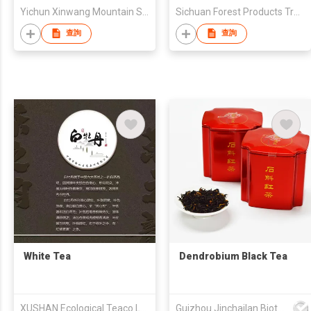
Yichun Xinwang Mountain Special Products Development Co., Ltd.
Sichuan Forest Products Trading Co., Ltd.
查詢
查詢
White Tea
Dendrobium Black Tea
XUSHAN Ecological Teaco.Ltd.Ningde City
Guizhou Jinchailan Biotechnology Co., Ltd.