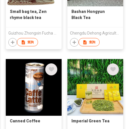
Small bag tea, Zen
Bashan Hongyun
rhyme black tea
Black Tea
Guizhou Zhongxin Fucha Agricultural Development Co
Chengdu Dehong Agricultural Development Co.,Ltd.
查詢
查詢
Canned Coffee
Imperial Green Tea