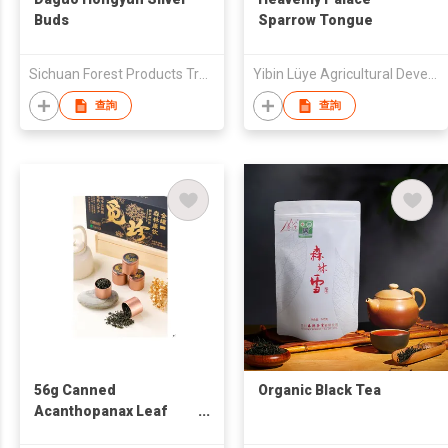
Buds
Sparrow Tongue
Sichuan Forest Products Trading Co., Ltd.
Yibin Lüye Agricultural Development Co., Ltd.
查詢
查詢
56g Canned
Organic Black Tea
Acanthopanax Leaf
Health Drink Gift Box