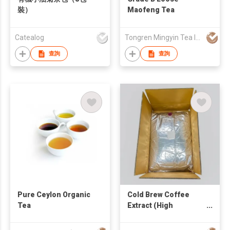
裝）
Maofeng Tea
Catealog
Tongren Mingyin Tea Industry Co., Ltd.
查詢
查詢
Pure Ceylon Organic
Cold Brew Coffee
Tea
Extract (High
Concentration 20Brix)