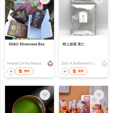
SHAC Showcase Box
特上抹茶 來仁
Hawaii Coffee Association/SHAC
Star of Bethlehem Limited
查詢
查詢