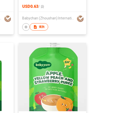
USD0.63
/
袋
ternational Trading Co., Ltd.
Babychan (Zhoushan) International Trading Co., Ltd.
查詢