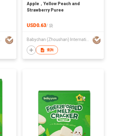
Apple，Yellow Peach and
Strawberry Puree
USD0.63
/
袋
ternational Trading Co., Ltd.
Babychan (Zhoushan) International Trading Co., Ltd.
查詢