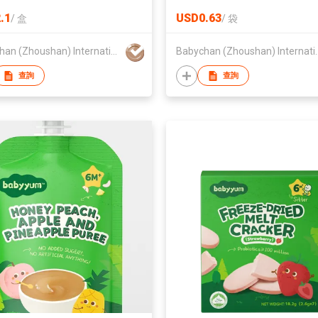
.1
USD0.63
/
盒
/
袋
Babychan (Zhoushan) International Trading Co., Ltd.
Babychan (Zhoushan) In
查詢
查詢