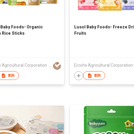
 Baby Foods- Organic
Lusol Baby Foods- Freeze Dr
 Rice Sticks
Fruits
Ercohs Agricultural Corporation Co., Ltd
查詢
查詢