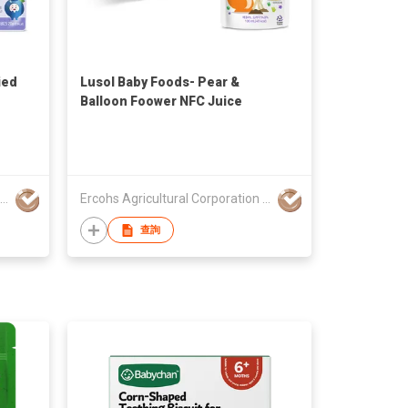
ied
Lusol Baby Foods- Pear &
Balloon Foower NFC Juice
Ercohs Agricultural Corporation Co., Ltd
Ercohs Agricultural Corporation Co., Ltd
查詢