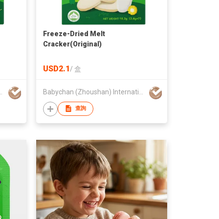
Freeze-Dried Melt
Cracker(Original)
USD2.1
/
盒
ternational Trading Co., Ltd.
Babychan (Zhoushan) International Trading Co., Ltd.
查詢