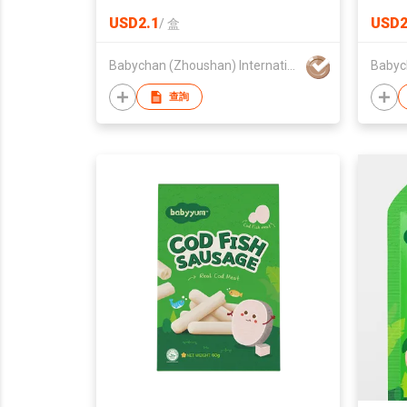
USD2.1
USD2
/
盒
Babychan (Zhoushan) International Trading Co., Ltd.
查詢