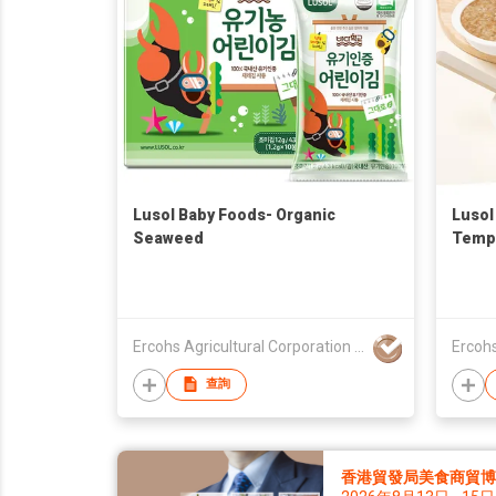
Lusol Baby Foods- Organic
Lusol
Seaweed
Tempe
Ercohs Agricultural Corporation Co., Ltd
查詢
香港貿發局美食商貿博覽 