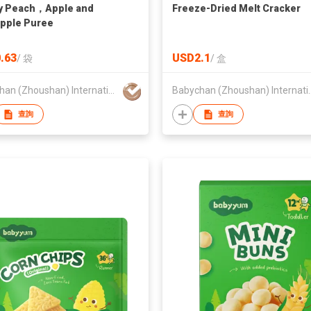
y Peach，Apple and
Freeze-Dried Melt Cracker
pple Puree
.63
USD2.1
/
袋
/
盒
Babychan (Zhoushan) International Trading Co., Ltd.
Babychan (Zhoushan) In
查詢
查詢