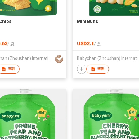
Chips
Mini Buns
.63
USD2.1
/
袋
/
盒
Babychan (Zhoushan) International Trading Co., Ltd.
Babychan (Zhoushan) In
查詢
查詢