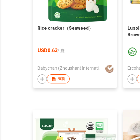
Rice cracker（Seaweed）
Lusol
Brown
USD0.63
/
袋
Babychan (Zhoushan) International Trading Co., Ltd.
查詢