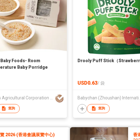
 Baby Foods- Room
Drooly Puff Stick（Strawber
rature Baby Porridge
USD0.63
/
袋
Ercohs Agricultural Corporation Co., Ltd
Babychan (Zhoushan) In
查詢
查詢
2026 (香港會議展覽中心)
香