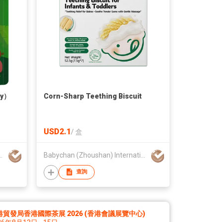
ry）
Corn-Sharp Teething Biscuit
USD2.1
/
盒
ternational Trading Co., Ltd.
Babychan (Zhoushan) International Trading Co., Ltd.
查詢
港貿發局香港國際茶展 2026 (香港會議展覽中心)