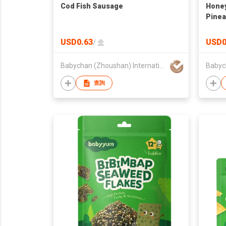
Cod Fish Sausage
Hone
Pinea
USD0.63
USD0
/
盒
Babychan (Zhoushan) International Trading Co., Ltd.
查詢