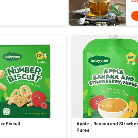
20
r Biscuit
Apple，Banana and Strawber
Puree