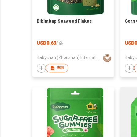
Bibimbap Seaweed Flakes
Corn 
USD0.63
USD0
/
袋
Babychan (Zhoushan) International Trading Co., Ltd.
查詢