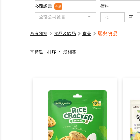
公司證書
價格
全新
全部公司證書
至
嬰兒食品
所有類別
食品及飲品
食品
篩選
排序 ：
最相關