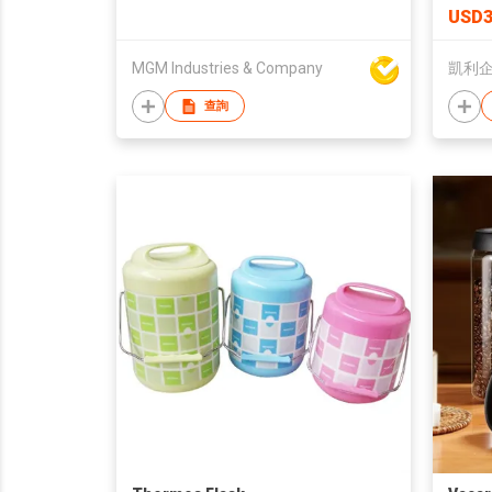
USD3
MGM Industries & Company
凱利企
查詢