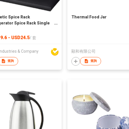
tic Spice Rack
Thermal Food Jar
gerator Spice Rack Single
Fridge Spice Rack Magnetic
 Space Saving Black 2 Pack
9.6 - USD24.5
/
套
ndustries & Company
顯和有限公司
查詢
查詢