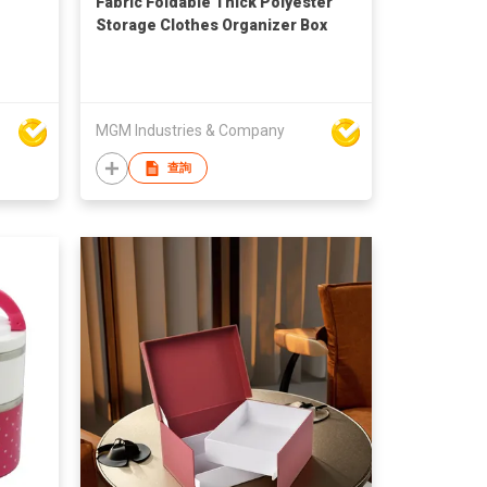
Fabric Foldable Thick Polyester
Storage Clothes Organizer Box
MGM Industries & Company
查詢