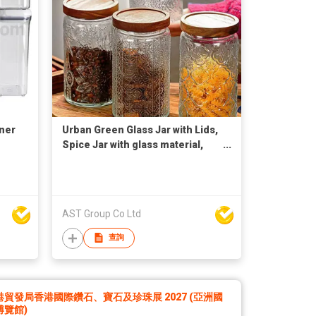
iner
Urban Green Glass Jar with Lids,
Spice Jar with glass material,
Glass Spice bottles, Glass
Canisters with Airtight Lids,
Small Food Storage Containers
for herbs, spices and dry food
AST Group Co Ltd
查詢
港貿發局香港國際鑽石、寶石及珍珠展 2027 (亞洲國
博覽館)