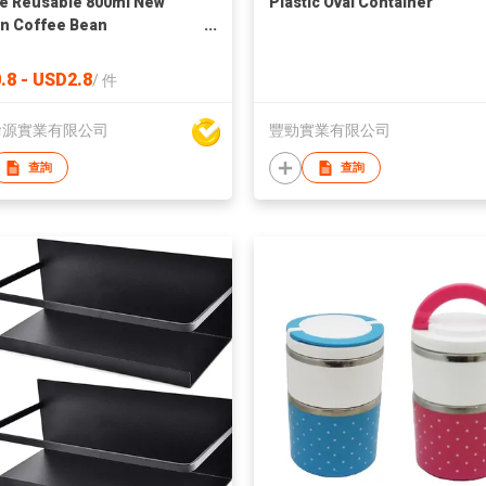
e Reusable 800ml New
Plastic Oval Container
n Coffee Bean
rvation Jar Food Grade
 Bottle Storage Jar Vacuum
.8 - USD2.8
/
件
 Seal
渝源實業有限公司
豐勁實業有限公司
查詢
查詢