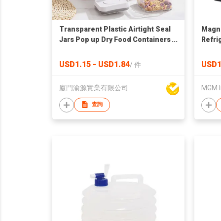
Transparent Plastic Airtight Seal
Magne
Jars Pop up Dry Food Containers
Refri
Pet Food Kitchen Grains Cereal
Tier 
Storage Boxes with Lid
Shelf
USD1.15 - USD1.84
USD1
/
件
廈門渝源實業有限公司
MGM I
查詢