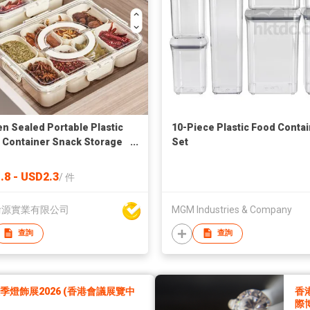
en Sealed Portable Plastic
10-Piece Plastic Food Conta
 Container Snack Storage
Set
able Divided Serving
e Tray Box With Lid and
.8 - USD2.3
/
件
le
渝源實業有限公司
MGM Industries & Company
查詢
查詢
燈飾展2026 (香港會議展覽中
香
際