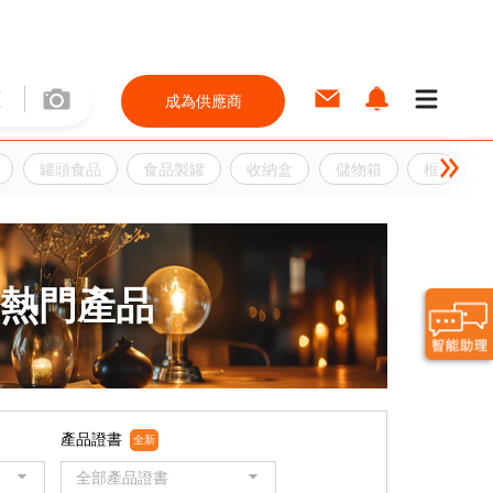
成為供應商
罐頭食品
食品製罐
收納盒
儲物箱
框
熱門產品
產品證書
全新
全部產品證書