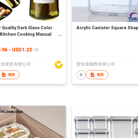
r Quality Dark Glass Color
Acrylic Canister Square Sha
Kitchen Cooking Manual
 Oil Sprayer 2 in 1 Olive
ispenser with Oil Brush
.96 - USD1.23
/
件
渝源實業有限公司
愛知達國際有限公司
查詢
查詢