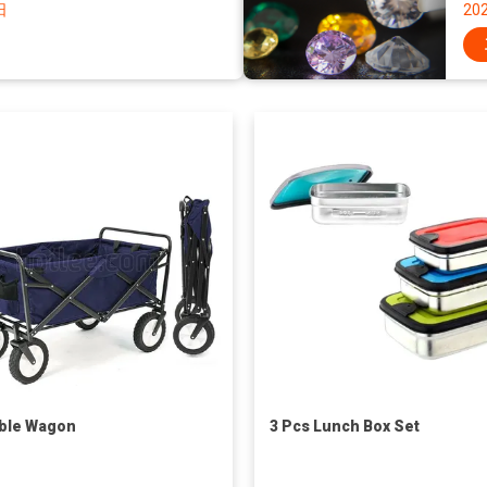
日
20
ble Wagon
3 Pcs Lunch Box Set