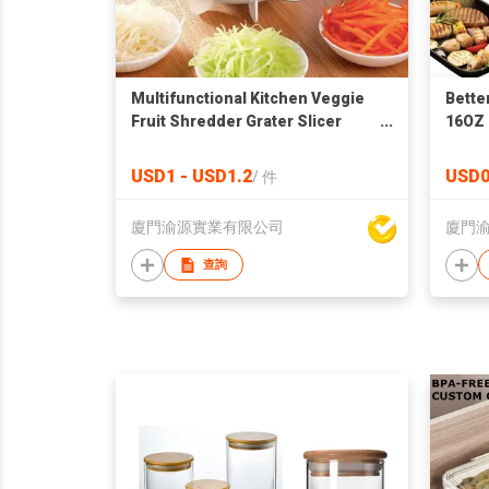
Multifunctional Kitchen Veggie
Bette
Fruit Shredder Grater Slicer
16OZ 
Rotate 9 in 1 Manual Vegetable
Maiden
Cutter With Drain Basket
Oil D
USD1 - USD1.2
USD0
/
件
廈門渝源實業有限公司
廈門
查詢