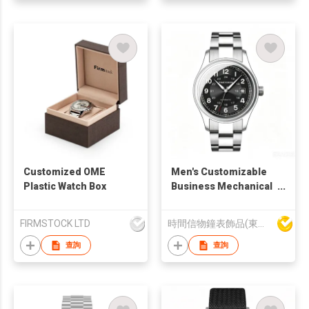
Customized OME
Men's Customizable
Plastic Watch Box
Business Mechanical
Watch with Sapphire
Crystal
FIRMSTOCK LTD
時間信物鐘表飾品(東莞)有限公司
查詢
查詢