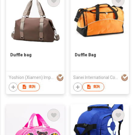
Duffle bag
Duffle Bag
Yoshion (Xiamen) Imp. And Exp. Co., Ltd.
Sanei International Company Limited
查詢
查詢