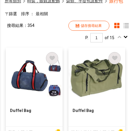
旅行包
所有類別
時裝，眼鏡及配飾
袋類、手提包及配件
篩選
排序 ：
最相關
搜尋結果：354
儲存搜尋結果
P.
of 15
Duffel Bag
Duffel Bag