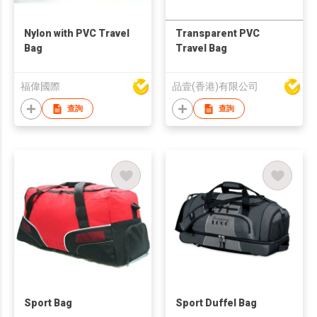
Nylon with PVC Travel
Transparent PVC
Bag
Travel Bag
福偉國際
品壹(香港)有限公司
查詢
查詢
Sport Bag
Sport Duffel Bag