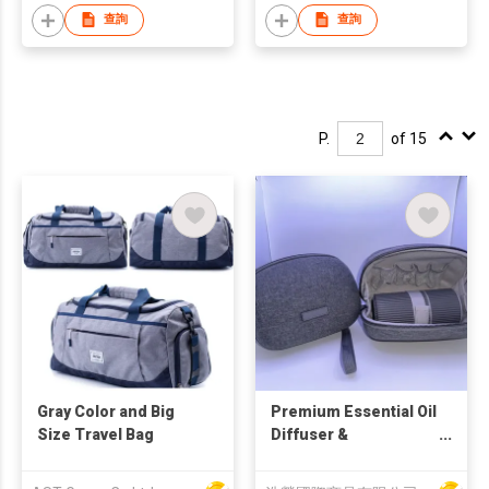
查詢
查詢
P.
of 15
Gray Color and Big
Premium Essential Oil
Size Travel Bag
Diffuser &
Accessories Travel
Case (Grey)