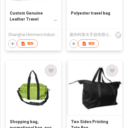
Custom Genuine
Polyester travel bag
Leather Travel
Weekender Overnight
Duffel Bag Gym
Shanghai Himmers Industrial & Trading Co., Ltd.
廣州柯萊夫手袋有限公司
Sports Tote Duffle
Bag For Men
查詢
查詢
Shopping bag,
Two Sides Printing
promotional bag, eco
Tote Bag