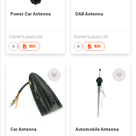
Power Car Antenna
DAB Antenna
Comet Luxury Ltd
Comet Luxury Ltd
查詢
查詢
Car Antenna
Automobile Antenna