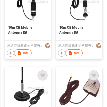
10m CB Mobile
10m CB Mobile
Antenna Kit
Antenna Kit
深圳市翼高電子科技有限公司
深圳市翼高電子科技有限公司
查詢
查詢