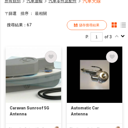
汽車天線
所有類別
汽車運輸
汽車零件及配件
篩選
排序 ：
最相關
搜尋結果：67
儲存搜尋結果
P.
of 3
Caravan Sunroof 5G
Automatic Car
Antenna
Antenna