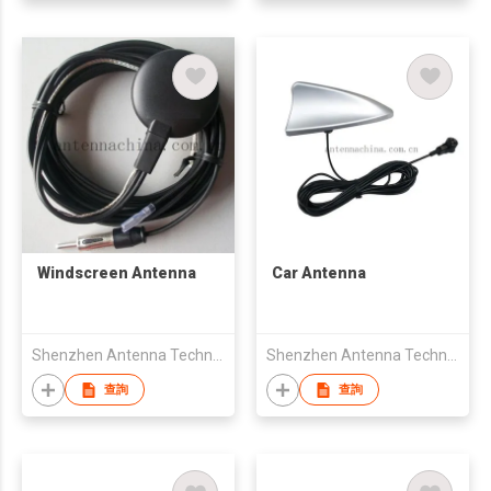
Windscreen Antenna
Car Antenna
Shenzhen Antenna Technology Co Ltd
Shenzhen Antenna Technology Co Ltd
查詢
查詢