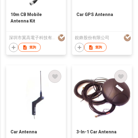
10m CB Mobile
Car GPS Antenna
Antenna Kit
深圳市翼高電子科技有限公司
銳鋒股份有限公司
查詢
查詢
Car Antenna
3-In-1 Car Antenna