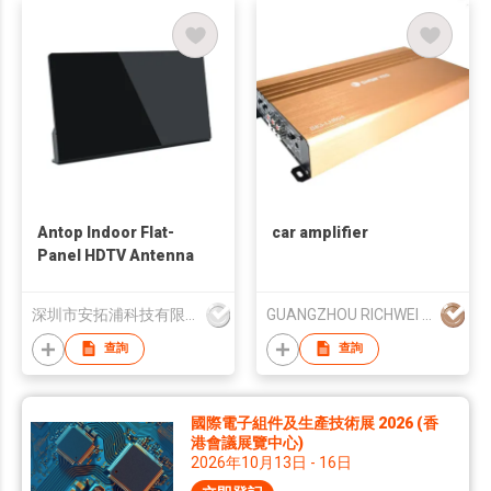
Antop Indoor Flat-
car amplifier
Panel HDTV Antenna
深圳市安拓浦科技有限公司
GUANGZHOU RICHWEI ELECTRONIC CO., LTD
查詢
查詢
國際電子組件及生產技術展 2026 (香
港會議展覽中心)
2026年10月13日 - 16日