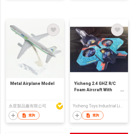
Metal Airplane Model
Yicheng 2.4 GHZ R/C
Foam Aircraft With
Light
永星製品廠有限公司
Yicheng Toys Industrial Limited
查詢
查詢