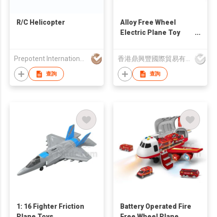
R/C Helicopter
Alloy Free Wheel
Electric Plane Toy
with Light and Music
Prepotent International Inc
香港鼎興豐國際貿易有限公司
查詢
查詢
1: 16 Fighter Friction
Battery Operated Fire
Plane Toys
Free Wheel Plane