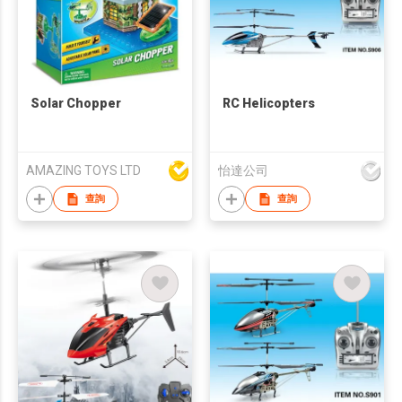
Solar Chopper
RC Helicopters
AMAZING TOYS LTD
怡達公司
查詢
查詢