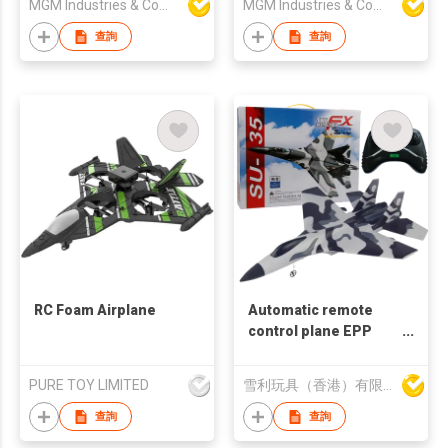
MGM Industries & Company
MGM Industries & Company
查詢
查詢
RC Foam Airplane
Automatic remote
control plane EPP
aircraft
PURE TOY LIMITED
雪利玩具（香港）有限公司
查詢
查詢