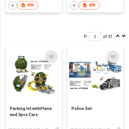
查詢
查詢
P.
of 31
Parking lot withPlane
Police Set
and 2pcs Cars