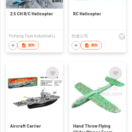
2.5 CH R/C Helicopter
RC Helicopter
Yicheng Toys Industrial Limited
怡達公司
查詢
查詢
Aircraft Carrier
Hand Throw Flying