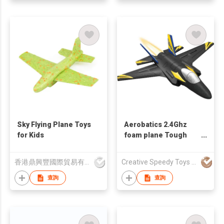
Sky Flying Plane Toys
Aerobatics 2.4Ghz
for Kids
foam plane Tough
and drop-resistant
long-lasting flight
香港鼎興豐國際貿易有限公司
Creative Speedy Toys Industrial Co., Ltd
EPP remote control
Glider Toy
查詢
查詢