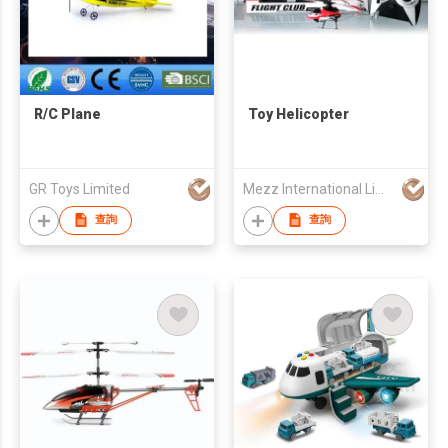
R/C Plane
Toy Helicopter
GR Toys Limited
Mezz International Limited
查詢
查詢