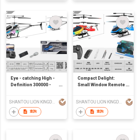
Eye - catching High -
Compact Delight:
Definition 300000 -
Small Window Remote
pixel Aerial - type
- controlled Airplane
Remote - controlled
Helicopter
SHANTOU LION KINGDOM TECHNOLOGY CO.,LTD.
SHANTOU LION KINGDOM TECHNOLOGY CO.,LTD.
Helicopter Aircraft in
Window - box
查詢
查詢
Packaging