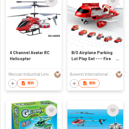
4 Channel Avatar RC
B/O Airplane Parking
Helicopter
Lot Play Set ---- Fire
Rescue Series
Weccan Industrial Limited
Bosenn International Company Limited
查詢
查詢