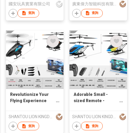
國安玩具實業有限公司
廣東偉力智能科技有限公司
查詢
查詢
Revolutionize Your
Adorable Small -
Flying Experience
sized Remote -
with Our Anti - fall &
controlled Airplane
Obstacle - avoiding
Helicopter in Window
SHANTOU LION KINGDOM TECHNOLOGY CO.,LTD.
SHANTOU LION KINGDOM TECHNOLOGY CO.,LTD.
RC Helicopter
BOX
查詢
查詢