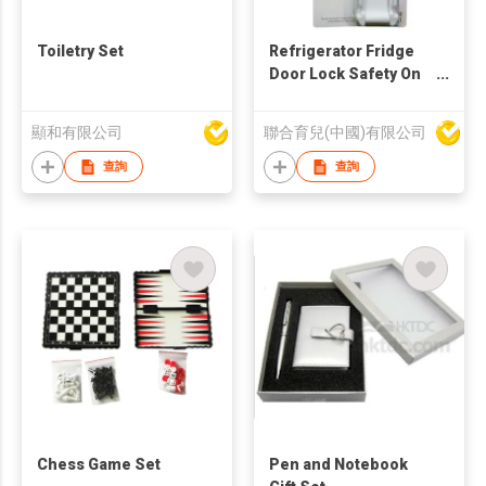
Toiletry Set
Refrigerator Fridge
Door Lock Safety On
Refrigerator Door
Cabinet
顯和有限公司
聯合育兒(中國)有限公司
查詢
查詢
Chess Game Set
Pen and Notebook