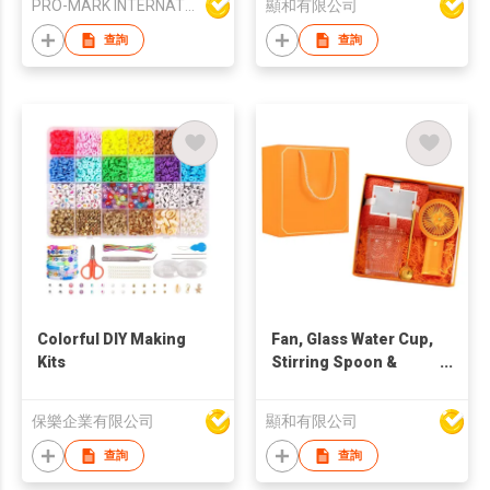
PRO-MARK INTERNATIONAL
顯和有限公司
Items in various
colours. Gift Set
查詢
查詢
Luxury Promotional
gift sets with a
notebook
Colorful DIY Making
Fan, Glass Water Cup,
Kits
Stirring Spoon &
Towel Box Set
保樂企業有限公司
顯和有限公司
查詢
查詢