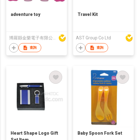
adventure toy
Travel Kit
博羅縣金樂電子有限公司
AST Group Co Ltd
查詢
查詢
Heart Shape Logo Gift
Baby Spoon Fork Set
Set Item