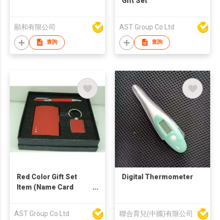
Gift Set
顯和有限公司
AST Group Co Ltd
查詢
查詢
Red Color Gift Set
Digital Thermometer
Item (Name Card
Holder, Pen and
Keychain)
AST Group Co Ltd
聯合育兒(中國)有限公司