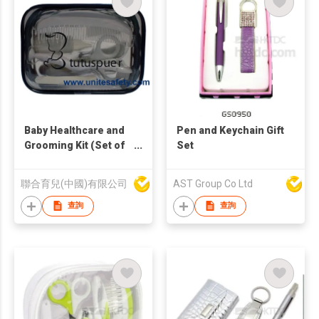
Baby Healthcare and
Pen and Keychain Gift
Grooming Kit (Set of
Set
10pcs)
聯合育兒(中國)有限公司
AST Group Co Ltd
查詢
查詢