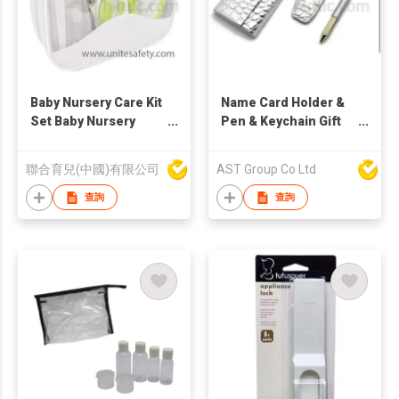
Baby Nursery Care Kit
Name Card Holder &
Set Baby Nursery
Pen & Keychain Gift
Healthcare and
Set
Grooming Kit Health
聯合育兒(中國)有限公司
AST Group Co Ltd
Infant Set
查詢
查詢