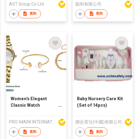
AST Group Co Ltd
顯和有限公司
查詢
查詢
Women's Elegant
Baby Nursery Care Kit
Classic Watch
(Set of 14pcs)
Waterproof Stainless
Steel Band Alloy Case
PRO-MARK INTERNATIONAL
聯合育兒(中國)有限公司
Quartz Fashionable
Watch And Stainless
查詢
查詢
Steel Jewelry Bangle