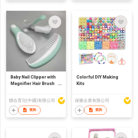
Bracelet For Girl Gift
Set For Women
Baby Nail Clipper with
Colorful DIY Making
Magnifier Hair Brush
Kits
and Comb Sets
聯合育兒(中國)有限公司
保樂企業有限公司
查詢
查詢