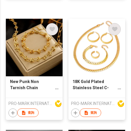
New Punk Non
18K Gold Plated
Tarnish Chain
Stainless Steel C-
Necklace Bracelet Set
Shaped Jewelry Set
18k Gold Plated
Earrings Necklace
PRO-MARK INTERNATIONAL
PRO-MARK INTERNATIONAL
Stainless Steel
Ring Classic
Jewelry Set for
Fashionable Wedding
查詢
查詢
Women
Engagement Party
Gift