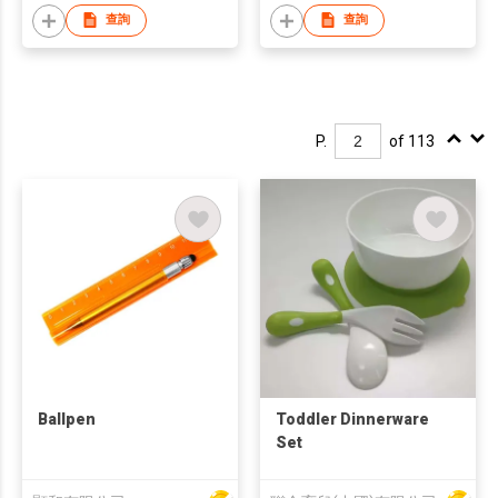
查詢
查詢
P.
of 113
Ballpen
Toddler Dinnerware
Set