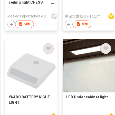
ceiling light CHESS
series
Idealed Importadora e Distribuidora de Lampadas e Luminarias Ltda Epp
寧波雅度照明有限公司
查詢
查詢
YAADO BATTERY NIGHT
LED Under cabinet light
LIGHT