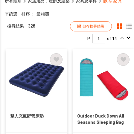
臥室家具
所有類別
家居用品，燈飾及建築
家具及零件
篩選
排序 ：
最相關
搜尋結果：328
儲存搜尋結果
P.
of 14
雙人充氣野營床墊
Outdoor Duck Down All
Seasons Sleeping Bag