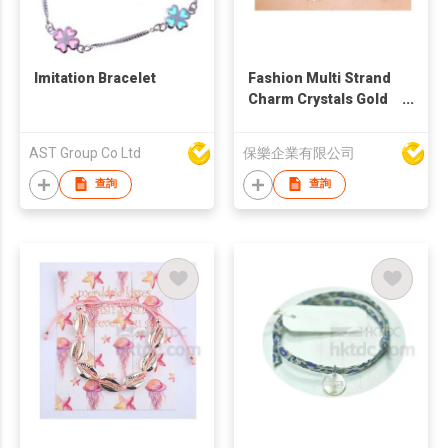
Imitation Bracelet
Fashion Multi Strand
Charm Crystals Gold
Plated Necklace
AST Group Co Ltd
保樂企業有限公司
查詢
查詢