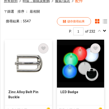
配件
所有類別
時裝，眼鏡及配飾
服裝/成衣
篩選
排序 ：
最相關
搜尋結果：5547
儲存搜尋結果
P.
of 232
Zinc Alloy Belt Pin
LED Badge
Buckle