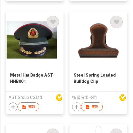
Metal Hat Badge AST-
Steel Spring Loaded
HHB001
Bulldog Clip
AST Group Co Ltd
衡盛有限公司
查詢
查詢