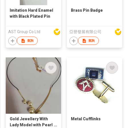
Imitation Hard Enamel
Brass Pin Badge
with Black Plated Pin
AST Group Co Ltd
亞譽發展有限公司
查詢
查詢
Gold Jewellery With
Metal Cufflinks
Lady Model with Pearl