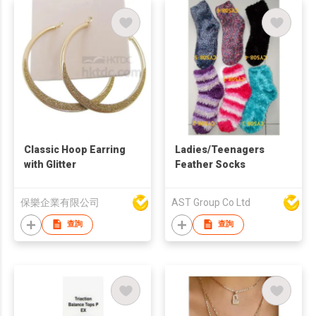
Classic Hoop Earring
Ladies/Teenagers
with Glitter
Feather Socks
保樂企業有限公司
AST Group Co Ltd
查詢
查詢