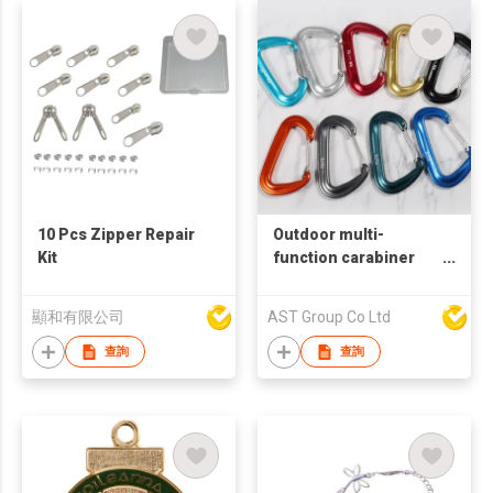
10 Pcs Zipper Repair
Outdoor multi-
Kit
function carabiner
aviation aluminum
alloy camping rock
顯和有限公司
AST Group Co Ltd
climbing safety D-
type backpack spring
查詢
查詢
hook carabiner