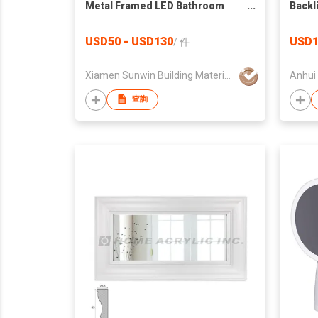
Metal Framed LED Bathroom
Backl
Mirror With Shelf
Bathr
Bluet
USD50 - USD130
USD1
/
件
Xiamen Sunwin Building Material Supplies Co., Ltd.
查詢