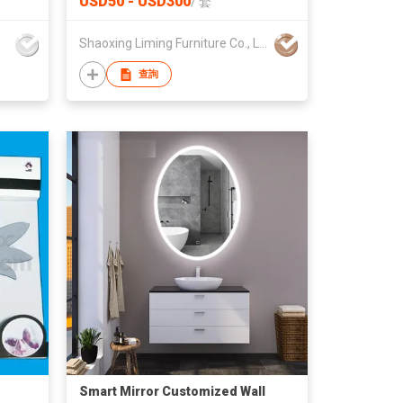
USD50 - USD300
/
套
Shaoxing Liming Furniture Co., Ltd.
查詢
Smart Mirror Customized Wall