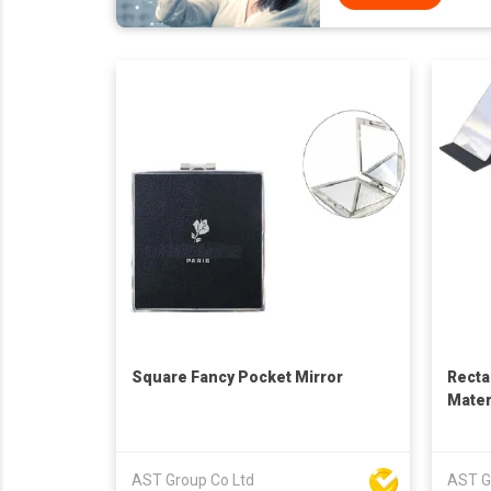
Square Fancy Pocket Mirror
Recta
Materi
AST Group Co Ltd
AST G