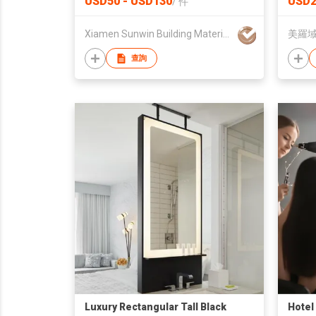
USD50 - USD130
USD2
/
件
Xiamen Sunwin Building Material Supplies Co., Ltd.
美羅
查詢
Luxury Rectangular Tall Black
Hotel