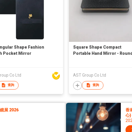
ngular Shape Fashion
Square Shape Compact
sh Pocket Mirror
Portable Hand Mirror - Roun
Folding Makeup Pocket Mirr
Bridesmaid Gift
roup Co Ltd
AST Group Co Ltd
查詢
查詢
展 2026
香
心)
20