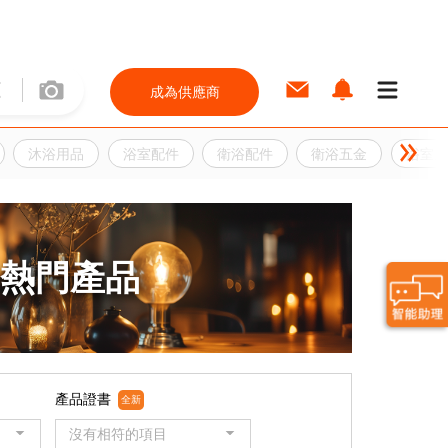
成為供應商
沐浴用品
浴室配件
衛浴配件
衛浴五金
浴室用
熱門產品
產品證書
全新
沒有相符的項目