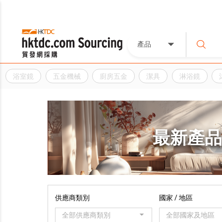
產品
浴室鏡
五金機械
廚房五金
潔具
淋浴鏡
最新產
供應商類別
國家 / 地區
全部供應商類別
全部國家及地區