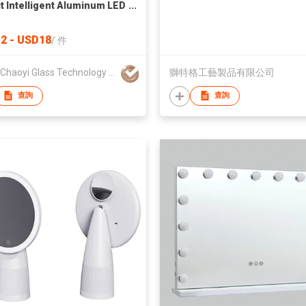
it Intelligent Aluminum LED
oom Mirror with Defogging
ooth Music Smart Mirror
2 - USD18
/
件
Anhui Chaoyi Glass Technology Co., Ltd
獅特格工藝製品有限公司
查詢
查詢