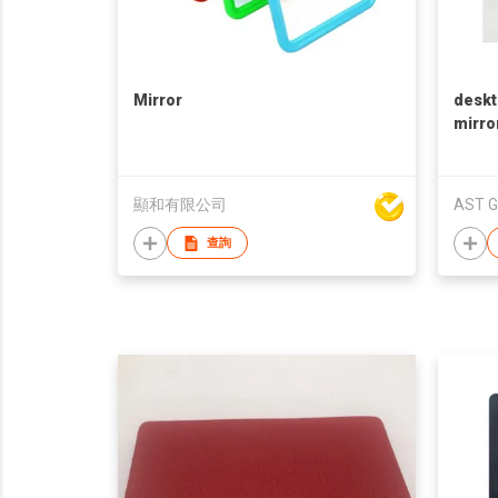
Mirror
deskt
mirro
deskt
hous
mirro
顯和有限公司
AST G
查詢