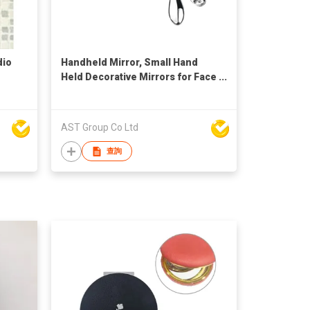
dio
Handheld Mirror, Small Hand
Held Decorative Mirrors for Face
Makeup Embossed Portable
Antique Travel Personal
Cosmetic Mirror with leather
AST Group Co Ltd
cover
查詢