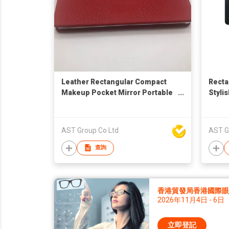
Leather Rectangular Compact
Recta
Makeup Pocket Mirror Portable
Styli
Cute Small Hand Mirrors Gift
AST Group Co Ltd
AST G
查詢
香港貿發局香港國際眼鏡
2026年11月4日 - 6日
立即登記