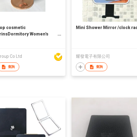
op cosmetic
Mini Shower Mirror /clock ra
rinsDormitory Women's
op portable student
ehold bedroom cosmetic
r
roup Co Ltd
耀發電子有限公司
查詢
查詢