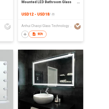
Mounted LED Bathroom Glass
Mirror Bluetooth Defogging
Time Music Function
USD12 - USD18
/
件
Anhui Chaoyi Glass Technology Co., Ltd
查詢