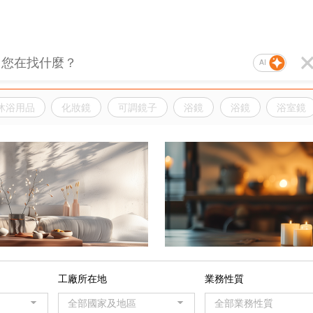
AI
沐浴用品
化妝鏡
可調鏡子
浴鏡
浴鏡
浴室鏡
品
工廠所在地
業務性質
全部國家及地區
全部業務性質