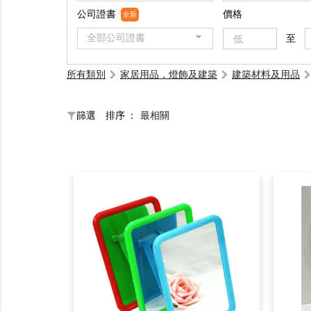
公司證書
價格
全新
全部公司證書
至
所有類別
家居用品，燈飾及建築
建築材料及用品
篩選
排序 ：
最相關