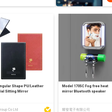
ngular Shape PU/Leather
Model 1705C Fog free heat
al Sitting Mirror
mirror Bluetooth speaker
roup Co Ltd
耀發電子有限公司