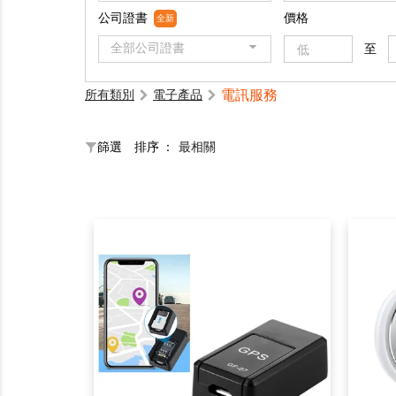
公司證書
價格
全新
全部公司證書
至
電訊服務
所有類別
電子產品
篩選
排序 ：
最相關