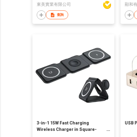
東美實業有限公司
顯和
查詢
3-in-1 15W Fast Charging
USB P
Wireless Charger in Square-
shaped Parts