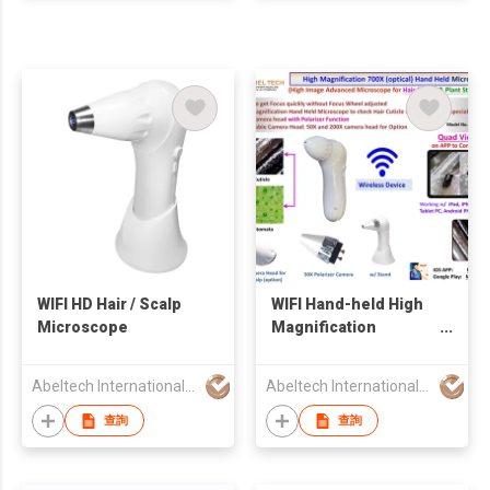
WIFI HD Hair / Scalp
WIFI Hand-held High
Microscope
Magnification
Microscope w/
Polarizer Function
Abeltech International Co., Ltd.
Abeltech International Co., Ltd.
查詢
查詢