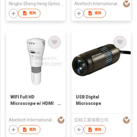
Ningbo Sheng Heng Optics & Electronics Co., Ltd
Abeltech International Co., Ltd.
查詢
查詢
WIFI Full HD
USB Digital
Microscope w/ HDMI
Microscope
& USB Outputs
Abeltech International Co., Ltd.
亞柏工業有限公司
查詢
查詢