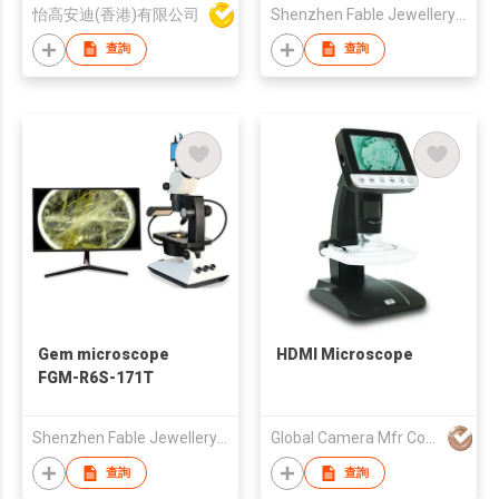
Set
怡高安迪(香港)有限公司
Shenzhen Fable Jewellery Technology Co.,Ltd.
查詢
查詢
Gem microscope
HDMI Microscope
FGM-R6S-171T
Shenzhen Fable Jewellery Technology Co.,Ltd.
Global Camera Mfr Corp
查詢
查詢