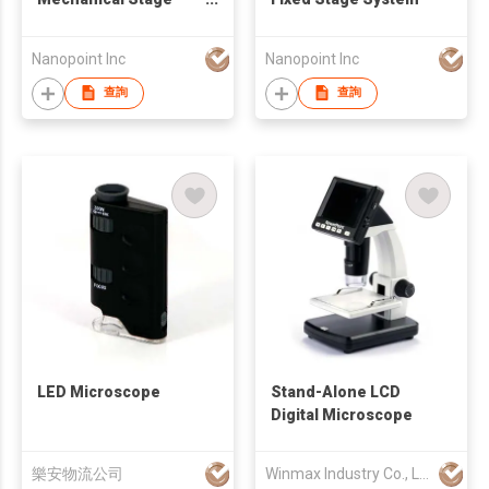
and Scientific-grade
Camera
Nanopoint Inc
Nanopoint Inc
查詢
查詢
LED Microscope
Stand-Alone LCD
Digital Microscope
樂安物流公司
Winmax Industry Co., Ltd.