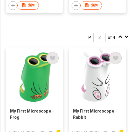
查詢
查詢
P.
of 4
My First Microscope -
My First Microscope -
Frog
Rabbit