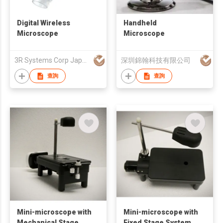
Digital Wireless
Handheld
Microscope
Microscope
3R Systems Corp Japan
深圳錦翰科技有限公司
查詢
查詢
Mini-microscope with
Mini-microscope with
Mechanical Stage
Fixed Stage System