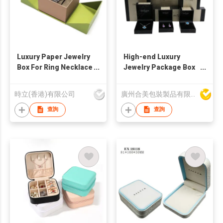
Luxury Paper Jewelry
High-end Luxury
Box For Ring Necklace
Jewelry Package Box
Bracelet Earrings
Gift Box
Pendant Bangle
時立(香港)有限公司
廣州合美包裝製品有限公司
Chain Jewellery Gift
Display
查詢
查詢