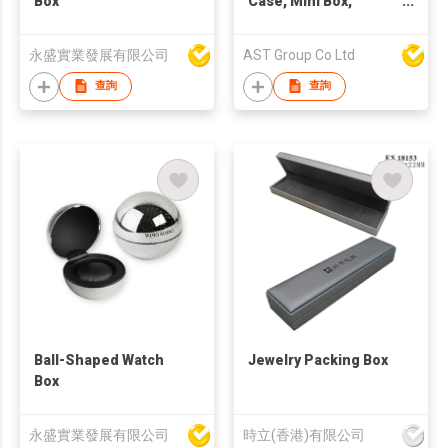
Box
Case, Mini Box,
Rectangular Jewelry
Box, Cute Pill Box,
永盛實業發展有限公司
AST Group Co Ltd
Colorful Macaron
Jewelry Storage Box,
查詢
查詢
Shape Storage Box
Fancy Cute Pill
Organizer Case
Container
Ball-Shaped Watch
Jewelry Packing Box
Box
永盛實業發展有限公司
時立(香港)有限公司