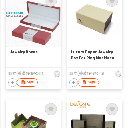
Jewelry Boxes
Luxury Paper Jewelry
Box For Ring Necklace
Bracelet Earrings
Pendant Bangle
時立(香港)有限公司
時立(香港)有限公司
Chain Jewellery Gift
Display
查詢
查詢