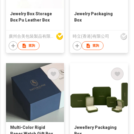
Jewelry Box Storage
Jewelry Packaging
Box Pu Leather Box
Box
廣州合美包裝製品有限公司
時立(香港)有限公司
查詢
查詢
Multi-Color Rigid
Jewellery Packaging
Paper Watch Gift Box
Box