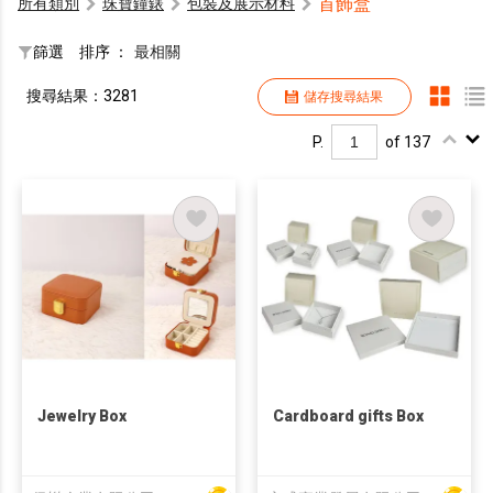
首飾盒
所有類別
珠寶鐘錶
包裝及展示材料
篩選
排序 ：
最相關
搜尋結果：3281
儲存搜尋結果
P.
of 137
Jewelry Box
Cardboard gifts Box