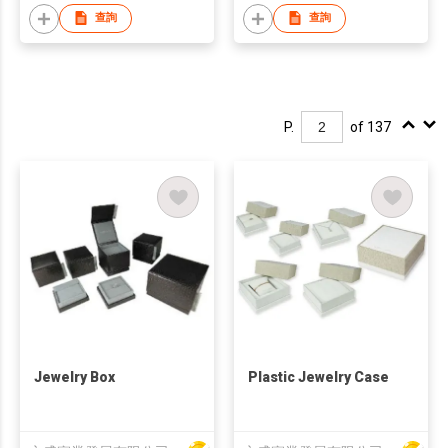
查詢
查詢
P.
of 137
Jewelry Box
Plastic Jewelry Case