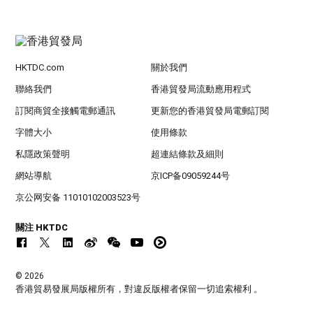
HKTDC.com
關於我們
聯絡我們
香港貿發局流動應用程式
訂閱商貿全接觸電郵通訊
更新您的香港貿發局電郵訂閱
字體大小
使用條款
私隱政策聲明
超連結條款及細則
網站導航
京ICP备09059244号
京公网安备 11010102003523号
關注 HKTDC
© 2026
香港貿易發展局版權所有，對違反版權者保留一切追索權利 。