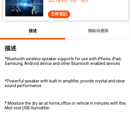
2027年4月13日 - 16日
立即登記
描述
聯絡供應商
描述
*Bluetooth wireless speaker supports for use with iPhone, iPad,
Samsung, Android device and other Bluetooth enabled devices.
*Powerful speaker with built-in amplifier, provide crystal and clear
sound performance.
* Moisture the dry air at home,office or vehicle in minutes with this
Mist cool USB Humidifier