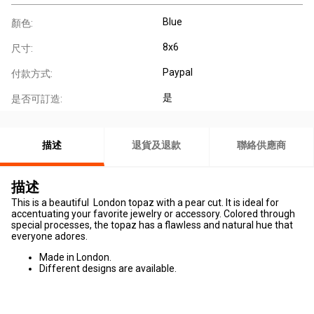
Blue
顏色:
8x6
尺寸:
Paypal
付款方式:
是
是否可訂造:
描述
退貨及退款
聯絡供應商
描述
This is a beautiful London topaz with a pear cut. It is ideal for
accentuating your favorite jewelry or accessory. Colored through
special processes, the topaz has a flawless and natural hue that
everyone adores.
Made in London.
Different designs are available.