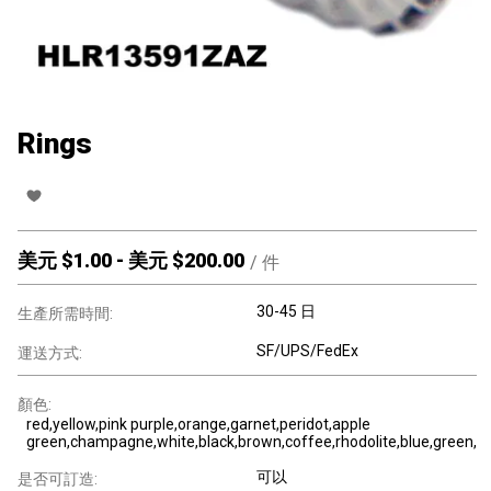
Rings
美元 $
1.00
-
美元 $
200.00
/
件
30-45 日
生產所需時間:
SF/UPS/FedEx
運送方式:
顏色:
red,yellow,pink purple,orange,garnet,peridot,apple
green,champagne,white,black,brown,coffee,rhodolite,blue,green,
可以
是否可訂造: