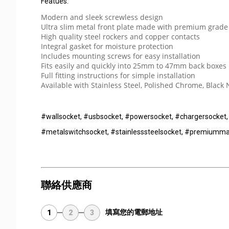
Featues:
Modern and sleek screwless design
Ultra slim metal front plate made with premium grade
High quality steel rockers and copper contacts
Integral gasket for moisture protection
Includes mounting screws for easy installation
Fits easily and quickly into 25mm to 47mm back boxes
Full fitting instructions for simple installation
Available with Stainless Steel, Polished Chrome, Black
#wallsocket, #usbsocket, #powersocket, #chargersocket,
#metalswitchsocket, #stainlesssteelsocket, #premiummate
聯絡供應商
填寫您的電郵地址
1
2
3