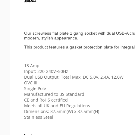
Our screwless flat plate 1 gang socket with dual USB-A ch
modern, stylish appearance.
This product features a gasket protection plate for integr
13 Amp
Input: 220-240V~50Hz
Dual USB Output: Total Max. DC 5.0V, 2.4A, 12.0W
OVC III
Single Pole
Manufactured to BS Standard
CE and RoHS certified
Meets all UK and EU Regulations
Dimensions: 87.5mm(W) x 87.5mm(H)
Stainless Steel