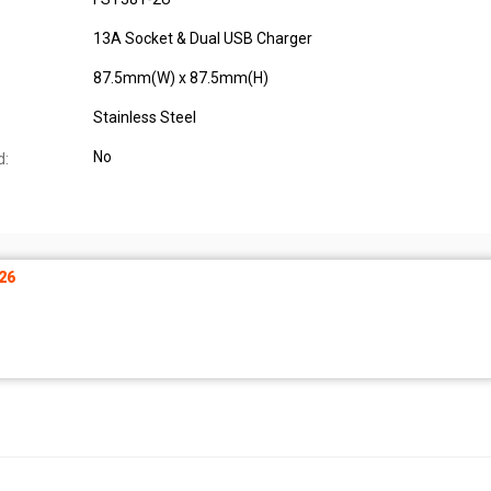
13A Socket & Dual USB Charger
87.5mm(W) x 87.5mm(H)
Stainless Steel
No
d:
26