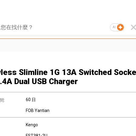
AI
less Slimline 1G 13A Switched Sock
2.4A Dual USB Charger
60 日
間:
FOB Yantian
Kengo
FST381-2U