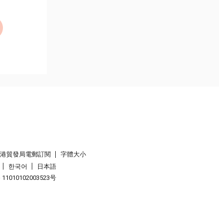
香港貿發局電郵訂閱
字體大小
한국어
日本語
1010102003523号