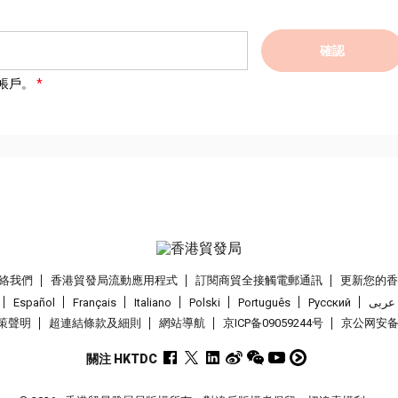
確認
帳戶。
絡我們
香港貿發局流動應用程式
訂閱商貿全接觸電郵通訊
更新您的
Español
Français
Italiano
Polski
Português
Pусский
عربى
策聲明
超連結條款及細則
網站導航
京ICP备09059244号
京公网安备 1
關注 HKTDC