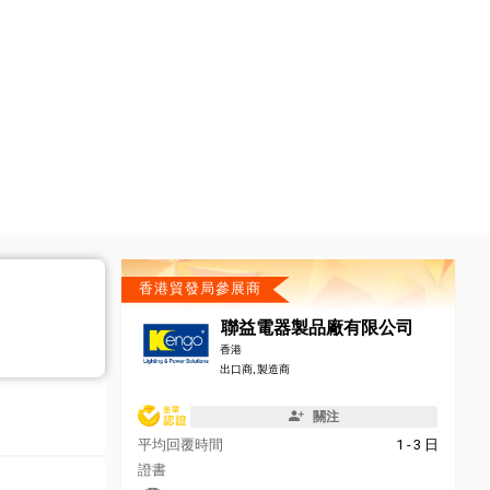
香港貿發局參展商
聯益電器製品廠有限公司
香港
出口商, 製造商
關注
平均回覆時間
1 - 3 日
證書