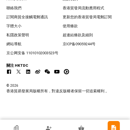
聯絡我們
香港貿發局流動應用程式
訂閱商貿全接觸電郵通訊
更新您的香港貿發局電郵訂閱
字體大小
使用條款
私隱政策聲明
超連結條款及細則
網站導航
京ICP备09059244号
京公网安备 11010102003523号
關注 HKTDC
© 2026
香港貿易發展局版權所有，對違反版權者保留一切追索權利 。
香港貿發局參展商