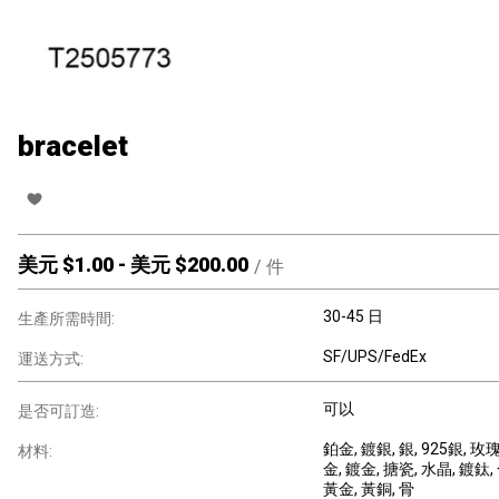
bracelet
美元 $
1.00
-
美元 $
200.00
/
件
30-45 日
生產所需時間:
SF/UPS/FedEx
運送方式:
可以
是否可訂造:
鉑金
, 鍍銀
, 銀
, 925銀
, 玫
材料:
金
, 鍍金
, 搪瓷
, 水晶
, 鍍鈦
黃金
, 黃銅
, 骨