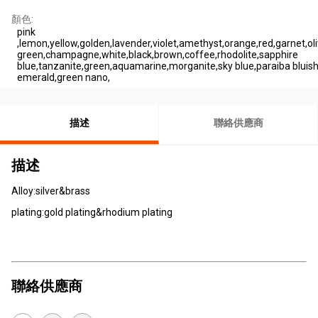
顏色:
pink
,lemon,yellow,golden,lavender,violet,amethyst,orange,red,garnet,oli
green,champagne,white,black,brown,coffee,rhodolite,sapphire
blue,tanzanite,green,aquamarine,morganite,sky blue,paraiba bluish
emerald,green nano,
描述
聯絡供應商
描述
Alloy:silver&brass
plating:gold plating&rhodium plating
聯絡供應商