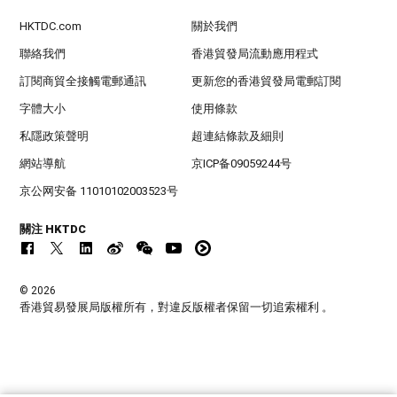
HKTDC.com
關於我們
聯絡我們
香港貿發局流動應用程式
訂閱商貿全接觸電郵通訊
更新您的香港貿發局電郵訂閱
字體大小
使用條款
私隱政策聲明
超連結條款及細則
網站導航
京ICP备09059244号
京公网安备 11010102003523号
關注 HKTDC
© 2026
香港貿易發展局版權所有，對違反版權者保留一切追索權利 。