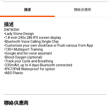
描述
聯絡供應商
描述
SW1835H
•Lady Stone Design
•1.8-inch 240x 286 IPS screen display
•Bluetooth Voice Calling Single Chip
•Customize your own clockface or Push various from App
•130+ Multisport Training
•Google and Siri voice assistant
•Blood Oxygen (optional)
•Track your Cycle and Breathing
•235mAH, up to 4 days Bluetooth connected
•IP67/IP68 Waterproof for option
•ABS Plastic
聯絡供應商