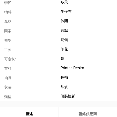
冬天
季節:
牛仔布
物料:
休閒
風格:
圓點
圖案:
翻領
領型:
印花
工藝:
是
可定制:
Printed Denim
布料:
長袖
袖長:
常規
衣長:
便裝恤衫
類型:
描述
聯絡供應商