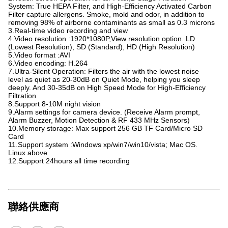
System: True HEPA Filter, and High-Efficiency Activated Carbon
Filter capture allergens. Smoke, mold and odor, in addition to
removing 98% of airborne contaminants as small as 0.3 microns
3.Real-time video recording and view
4.Video resolution :1920*1080P,View resolution option. LD
(Lowest Resolution), SD (Standard), HD (High Resolution)
5.Video format :AVI
6.Video encoding: H.264
7.Ultra-Silent Operation: Filters the air with the lowest noise
level as quiet as 20-30dB on Quiet Mode, helping you sleep
deeply. And 30-35dB on High Speed Mode for High-Efficiency
Filtration
8.Support 8-10M night vision
9.Alarm settings for camera device. (Receive Alarm prompt,
Alarm Buzzer, Motion Detection & RF 433 MHz Sensors)
10.Memory storage: Max support 256 GB TF Card/Micro SD
Card
11.Support system :Windows xp/win7/win10/vista; Mac OS.
Linux above
12.Support 24hours all time recording
聯絡供應商