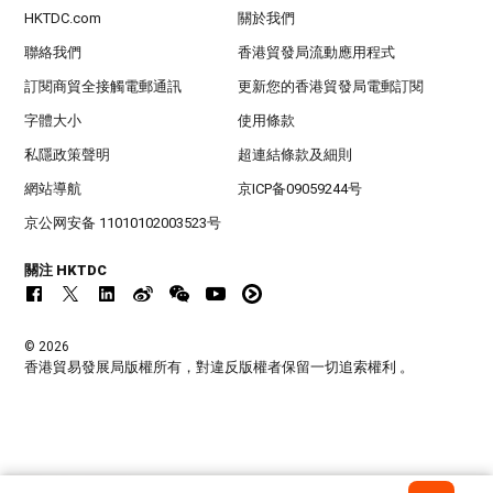
HKTDC.com
關於我們
聯絡我們
香港貿發局流動應用程式
訂閱商貿全接觸電郵通訊
更新您的香港貿發局電郵訂閱
字體大小
使用條款
私隱政策聲明
超連結條款及細則
網站導航
京ICP备09059244号
京公网安备 11010102003523号
關注 HKTDC
© 2026
香港貿易發展局版權所有，對違反版權者保留一切追索權利 。