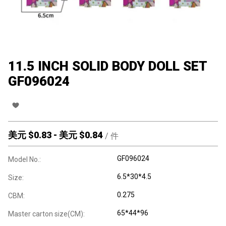
11.5 INCH SOLID BODY DOLL SET
GF096024
美元 $
0.83
-
美元 $
0.84
/
件
GF096024
Model No.:
6.5*30*4.5
Size:
0.275
CBM:
65*44*96
Master carton size(CM):