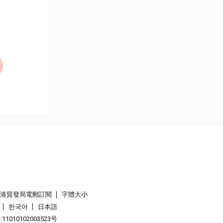
香港貿發局電郵訂閱
字體大小
한국어
日本語
1010102003523号