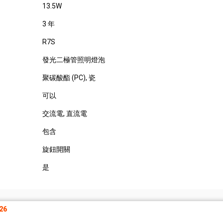
13.5W
3 年
R7S
發光二極管照明燈泡
聚碳酸酯 (PC)
, 瓷
可以
交流電
, 直流電
包含
旋鈕開關
是
26