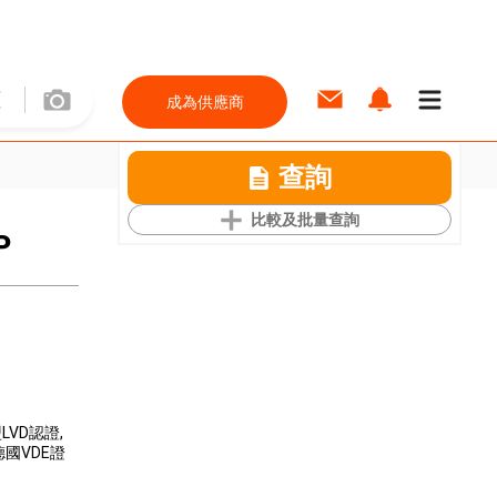
成為供應商
查詢
比較及批量查詢
P
盟LVD認證
,
 德國VDE證