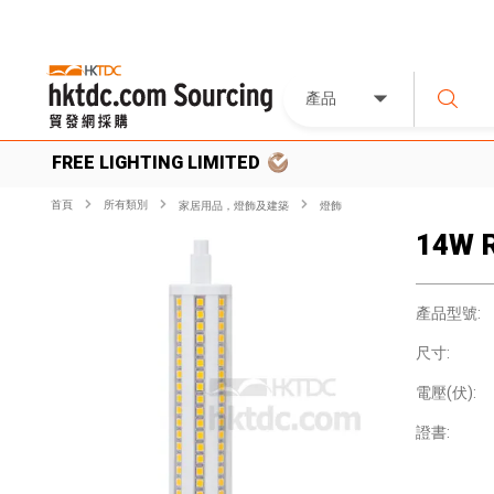
產品
FREE LIGHTING LIMITED
首頁
所有類別
家居用品，燈飾及建築
燈飾
14W 
產品型號:
尺寸:
電壓(伏):
證書: