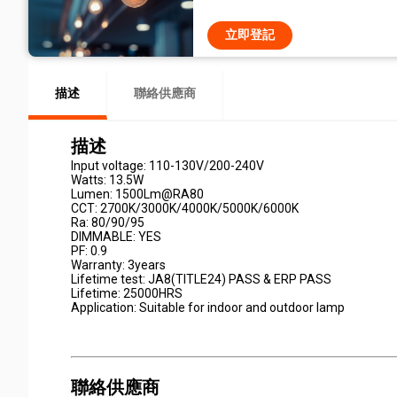
立即登記
描述
聯絡供應商
描述
Input voltage: 110-130V/200-240V
Watts: 13.5W
Lumen: 1500Lm@RA80
CCT: 2700K/3000K/4000K/5000K/6000K
Ra: 80/90/95
DIMMABLE: YES
PF: 0.9
Warranty: 3years
Lifetime test: JA8(TITLE24) PASS & ERP PASS
Lifetime: 25000HRS
Application: Suitable for indoor and outdoor lamp
聯絡供應商