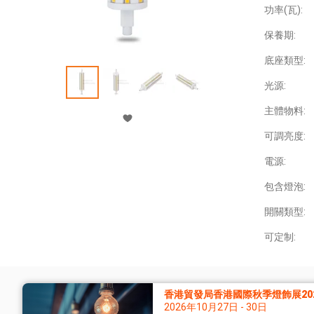
功率(瓦):
保養期:
底座類型:
光源:
主體物料:
可調亮度:
電源:
包含燈泡:
開關類型:
可定制:
香港貿發局香港國際秋季燈飾展20
2026年10月27日 - 30日