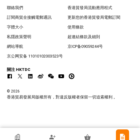
聯絡我們
香港貿發局流動應用程式
訂閱商貿全接觸電郵通訊
更新您的香港貿發局電郵訂閱
字體大小
使用條款
私隱政策聲明
超連結條款及細則
網站導航
京ICP备09059244号
京公网安备 11010102003523号
關注 HKTDC
© 2026
香港貿易發展局版權所有，對違反版權者保留一切追索權利 。
香港貿發局參展商