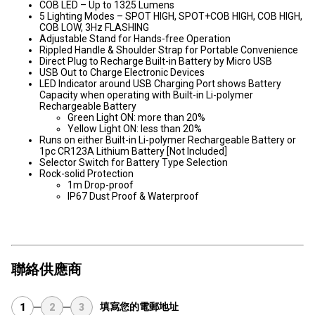
COB LED – Up to 1325 Lumens
5 Lighting Modes – SPOT HIGH, SPOT+COB HIGH, COB HIGH,
COB LOW, 3Hz FLASHING
Adjustable Stand for Hands-free Operation
Rippled Handle & Shoulder Strap for Portable Convenience
Direct Plug to Recharge Built-in Battery by Micro USB
USB Out to Charge Electronic Devices
LED Indicator around USB Charging Port shows Battery
Capacity when operating with Built-in Li-polymer
Rechargeable Battery
Green Light ON: more than 20%
Yellow Light ON: less than 20%
Runs on either Built-in Li-polymer Rechargeable Battery or
1pc CR123A Lithium Battery [Not Included]
Selector Switch for Battery Type Selection
Rock-solid Protection
1m Drop-proof
IP67 Dust Proof & Waterproof
聯絡供應商
填寫您的電郵地址
1
2
3