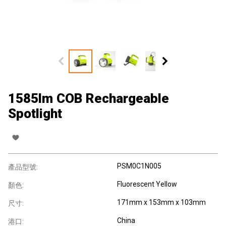
1585lm COB Rechargeable
Spotlight
PSM0C1N005
產品型號:
Fluorescent Yellow
顏色:
171mm x 153mm x 103mm
尺寸:
China
港口: