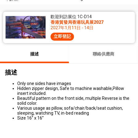
歡迎到訪展位 1C-D14
香港貿發局香港玩具展2027
2027年1月11日 - 14日
立即登記
描述
聯絡供應商
描述
Only one sides have images
Hidden zipper design, Safe to machine washable,Pillow
insert included.
Beautiful pattern on the front side, multiple Reverse is the
solid color.
Various usage as pillow, sofa/chair/back/seat cushion,
sleeping, watching TV, in-bed reading
Size 16” x 16”