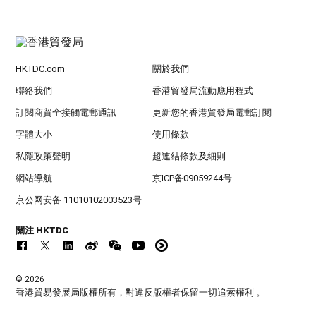
HKTDC.com
關於我們
聯絡我們
香港貿發局流動應用程式
訂閱商貿全接觸電郵通訊
更新您的香港貿發局電郵訂閱
字體大小
使用條款
私隱政策聲明
超連結條款及細則
網站導航
京ICP备09059244号
京公网安备 11010102003523号
關注 HKTDC
© 2026
香港貿易發展局版權所有，對違反版權者保留一切追索權利 。