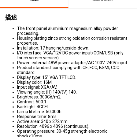
描述
The front panel aluminium magnesium alloy powder
processing.
Housing plating zinco strong oxidation corrosion resistant
properties.
Installation: 17 hanging/upside-down.
I/O interface: VGA/12V DC power input/COM/USB (only
touch screen version).
Power: external 48W power adapter/AC 100V-240V input.
Product standard: complying with CE, FCC, BSMI, CCC
standard.
Display type: 15" VGA TFT LCD.
Display color: 16M.
Input signal: XGA/AV.
Viewing angle: (H) 140/(V) 140.
Brightness: 300Cd/m2.
Contrast: 500:1.
Backlight: 4CCFL.
Lamp lifetime: 50,000h.
Response time: 8ms.
Active area: 340 x 272mm.
Resolution: 4096 x 4096 (continuous).
Operating pressure: 30-45g strength electronic
shock<10ms.