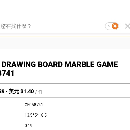
AI
 1 DRAWING BOARD MARBLE GAME
8741
39
-
美元 $
1.40
/
件
GF058741
13.5*5*18.5
0.19