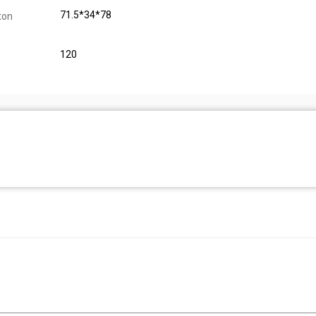
71.5*34*78
ton
120