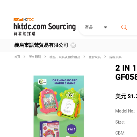
產品
義烏市語梵貿易有限公司
首頁
所有類別
禮品，玩具及體育用品
益智玩具
編程玩具
2 IN
GF05
美元 $
1.
Model No.:
Size:
CBM: