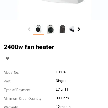
2400w fan heater
FH804
Model No.:
Ningbo
Port:
LC or TT
Type of Payment:
3000pcs
Minimum Order Quantity:
12 month
Warranty: