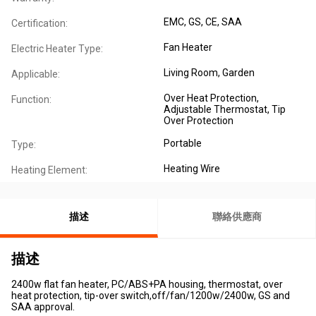
EMC
, GS
, CE
, SAA
Certification:
Fan Heater
Electric Heater Type:
Living Room
, Garden
Applicable:
Over Heat Protection
,
Function:
Adjustable Thermostat
, Tip
Over Protection
Portable
Type:
Heating Wire
Heating Element:
描述
聯絡供應商
描述
2400w flat fan heater, PC/ABS+PA housing, thermostat, over
heat protection, tip-over switch,off/fan/1200w/2400w, GS and
SAA approval.