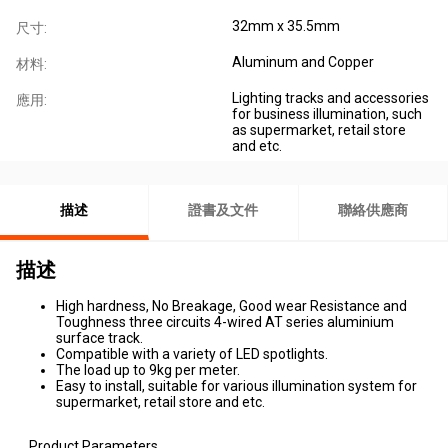
32mm x 35.5mm
尺寸:
Aluminum and Copper
材料:
Lighting tracks and accessories
應用:
for business illumination, such
as supermarket, retail store
and etc.
描述
證書及文件
聯絡供應商
描述
High hardness, No Breakage, Good wear Resistance and
Toughness three circuits 4-wired AT series aluminium
surface track.
Compatible with a variety of LED spotlights.
The load up to 9kg per meter.
Easy to install, suitable for various illumination system for
supermarket, retail store and etc.
Product Parameters