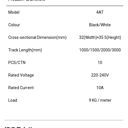
Model
4AT
Colour
Black/White
Cross-sectional Dimension(mm)
32(Width)×35.5(Height)
Track Length(mm)
1000/1500/2000/3000
PCS/CTN
10
Rated Voltage
220-240V
Rated Current
10A
Load
9 KG / meter