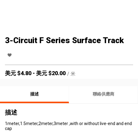
3-Circuit F Series Surface Track
美元 $
4.80
-
美元 $
20.00
/
米
描述
聯絡供應商
描述
1meter,1.5meter,2meter,3meter ,with or without live-end and end
cap