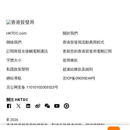
HKTDC.com
關於我們
聯絡我們
香港貿發局流動應用程式
訂閱商貿全接觸電郵通訊
更新您的香港貿發局電郵訂閱
字體大小
使用條款
私隱政策聲明
超連結條款及細則
網站導航
京ICP备09059244号
京公网安备 11010102003523号
關注 HKTDC
© 2026
香港貿易發展局版權所有，對違反版權者保留一切追索權利 。