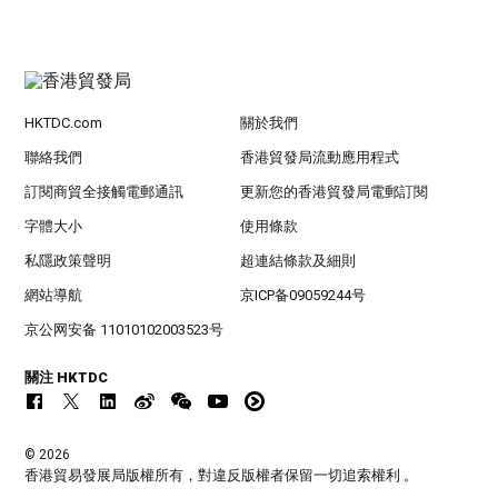
HKTDC.com
關於我們
聯絡我們
香港貿發局流動應用程式
訂閱商貿全接觸電郵通訊
更新您的香港貿發局電郵訂閱
字體大小
使用條款
私隱政策聲明
超連結條款及細則
網站導航
京ICP备09059244号
京公网安备 11010102003523号
關注 HKTDC
© 2026
香港貿易發展局版權所有，對違反版權者保留一切追索權利 。