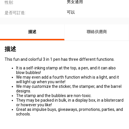
男女通用
性别:
可以
是否可訂造:
描述
聯絡供應商
描述
This fun and colorful 3 in 1 pen has three different functions.
It is a self-inking stamp at the top, a pen, and it can also
blow bubbles!
We may even add a fourth function which is a light, and it
will light up when you write!
We may customize the sticker, the stamper, and the barrel
designs.
The stamp and the bubbles are non-toxic.
They may be packed in bulk, in a display box, in a blistercard
or however you like!
Great as impulse buys, giveaways, promotions, parties, and
schools.