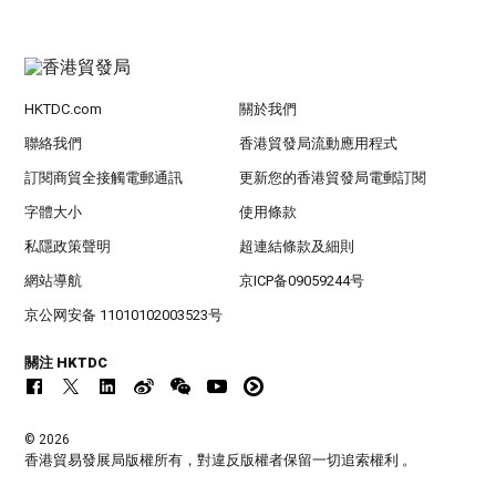
HKTDC.com
關於我們
聯絡我們
香港貿發局流動應用程式
訂閱商貿全接觸電郵通訊
更新您的香港貿發局電郵訂閱
字體大小
使用條款
私隱政策聲明
超連結條款及細則
網站導航
京ICP备09059244号
京公网安备 11010102003523号
關注 HKTDC
© 2026
香港貿易發展局版權所有，對違反版權者保留一切追索權利 。