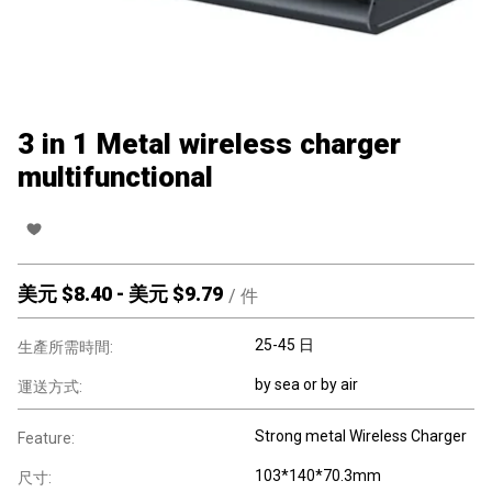
3 in 1 Metal wireless charger
multifunctional
美元 $
8.40
-
美元 $
9.79
/
件
25-45 日
生產所需時間:
by sea or by air
運送方式:
Strong metal Wireless Charger
Feature:
103*140*70.3mm
尺寸: