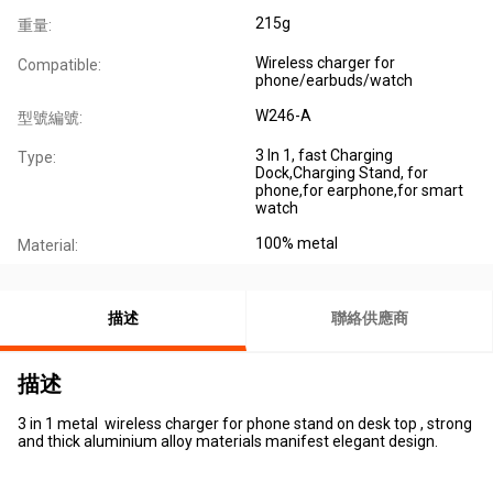
215g
重量:
Wireless charger for
Compatible:
phone/earbuds/watch
W246-A
型號編號:
3 In 1, fast Charging
Type:
Dock,Charging Stand, for
phone,for earphone,for smart
watch
100% metal
Material:
描述
聯絡供應商
描述
3 in 1 metal wireless charger for phone stand on desk top , strong
and thick aluminium alloy materials manifest elegant design.