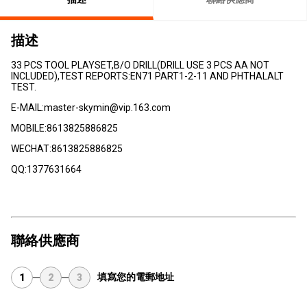
描述
33 PCS TOOL PLAYSET,B/O DRILL(DRILL USE 3 PCS AA NOT
INCLUDED),TEST REPORTS:EN71 PART1-2-11 AND PHTHALALT
TEST.
E-MAIL:master-skymin@vip.163.com
MOBILE:8613825886825
WECHAT:8613825886825
QQ:1377631664
聯絡供應商
填寫您的電郵地址
1
2
3