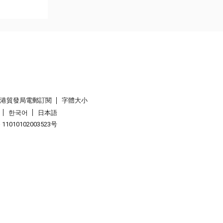
香港貿發局電郵訂閱
字體大小
한국어
日本語
1010102003523号