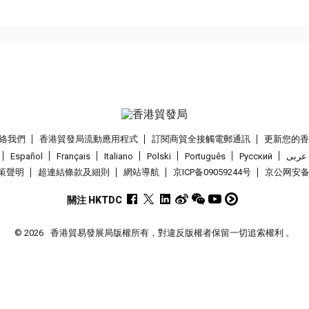
絡我們
香港貿發局流動應用程式
訂閱商貿全接觸電郵通訊
更新您的
Español
Français
Italiano
Polski
Português
Pусский
عربى
策聲明
超連結條款及細則
網站導航
京ICP备09059244号
京公网安备 1
關注 HKTDC
© 2026
香港貿易發展局版權所有，對違反版權者保留一切追索權利 。