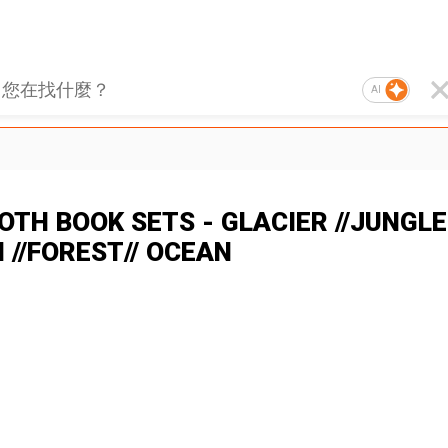
AI
OTH BOOK SETS - GLACIER //JUNGLE
N //FOREST// OCEAN