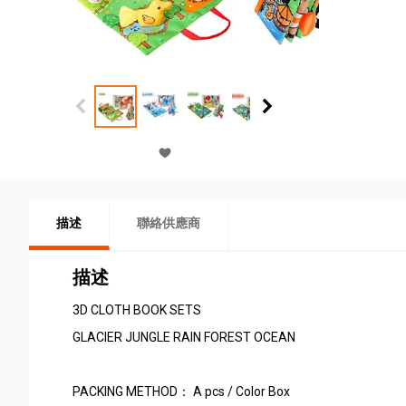
描述
聯絡供應商
描述
3D CLOTH BOOK SETS
GLACIER JUNGLE RAIN FOREST OCEAN
PACKING METHOD： A pcs / Color Box