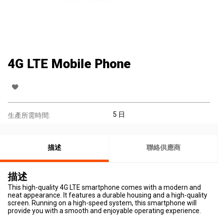
4G LTE Mobile Phone
5 日
生產所需時間:
描述
聯絡供應商
描述
This high-quality 4G LTE smartphone comes with a modern and
neat appearance. It features a durable housing and a high-quality
screen. Running on a high-speed system, this smartphone will
provide you with a smooth and enjoyable operating experience.