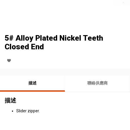
5# Alloy Plated Nickel Teeth
Closed End
描述
聯絡供應商
描述
Slider zipper.