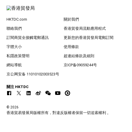
HKTDC.com
關於我們
聯絡我們
香港貿發局流動應用程式
訂閱商貿全接觸電郵通訊
更新您的香港貿發局電郵訂閱
字體大小
使用條款
私隱政策聲明
超連結條款及細則
網站導航
京ICP备09059244号
京公网安备 11010102003523号
關注 HKTDC
© 2026
香港貿易發展局版權所有，對違反版權者保留一切追索權利 。