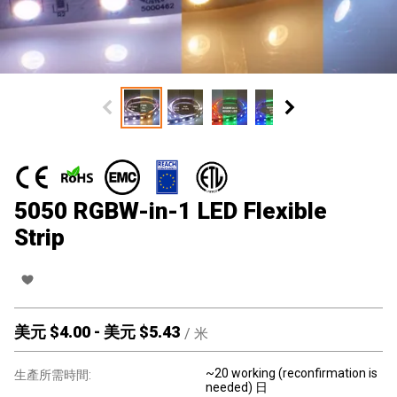
5050 RGBW-in-1 LED Flexible
Strip
美元 $
4.00
-
美元 $
5.43
/
米
~20 working (reconfirmation is
生產所需時間:
needed) 日