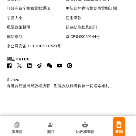
訂閱商貿全接觸電郵通訊
更新您的香港貿發局電郵訂閱
字體大小
使用條款
私隱政策聲明
超連結條款及細則
網站導航
京ICP备09059244号
京公网安备 11010102003523号
關注 HKTDC
© 2026
香港貿易發展局版權所有，對違反版權者保留一切追索權利 。
香港貿發局參展商
供應商
關注
比較和查詢
查詢
壹流明光電科技有限公司