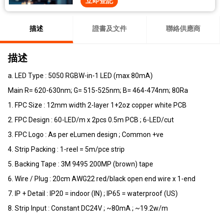
立即登記
描述
證書及文件
聯絡供應商
描述
a. LED Type : 5050 RGBW-in-1 LED (max 80mA)
Main R= 620-630nm; G= 515-525nm; B= 464-474nm; 80Ra
1. FPC Size : 12mm width 2-layer 1+2oz copper white PCB
2. FPC Design : 60-LED/m x 2pcs 0.5m PCB ; 6-LED/cut
3. FPC Logo : As per eLumen design ; Common +ve
4. Strip Packing : 1-reel = 5m/pce strip
5. Backing Tape : 3M 9495 200MP (brown) tape
6. Wire / Plug : 20cm AWG22 red/black open end wire x 1-end
7. IP + Detail : IP20 = indoor (IN) ; IP65 = waterproof (US)
8. Strip Input : Constant DC24V ; ~80mA ; ~19.2w/m