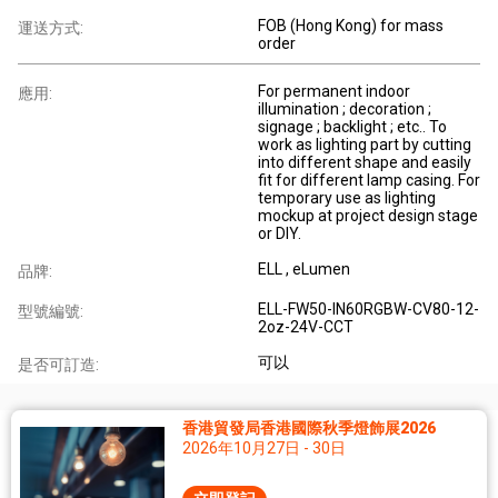
FOB (Hong Kong) for mass
運送方式:
order
For permanent indoor
應用:
illumination ; decoration ;
signage ; backlight ; etc.. To
work as lighting part by cutting
into different shape and easily
fit for different lamp casing. For
temporary use as lighting
mockup at project design stage
or DIY.
ELL , eLumen
品牌:
ELL-FW50-IN60RGBW-CV80-12-
型號編號:
2oz-24V-CCT
可以
是否可訂造:
香港貿發局香港國際秋季燈飾展2026
2026年10月27日 - 30日