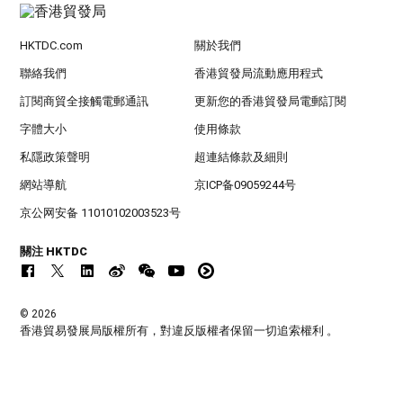
HKTDC.com
關於我們
聯絡我們
香港貿發局流動應用程式
訂閱商貿全接觸電郵通訊
更新您的香港貿發局電郵訂閱
字體大小
使用條款
私隱政策聲明
超連結條款及細則
網站導航
京ICP备09059244号
京公网安备 11010102003523号
關注 HKTDC
© 2026
香港貿易發展局版權所有，對違反版權者保留一切追索權利 。