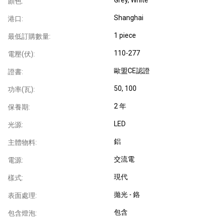
顏色:
Shanghai
港口:
1 piece
最低訂購數量:
110-277
電壓(伏):
歐盟CE認證
證書:
50, 100
功率(瓦):
2 年
保養期:
LED
光源:
鋁
主體物料:
交流電
電源:
現代
樣式:
拋光 - 鉻
表面處理:
包含
包含燈泡: