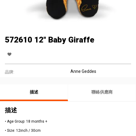
572610 12" Baby Giraffe
Anne Geddes
品牌:
描述
聯絡供應商
描述
• Age Group: 18 months +
• Size: 12inch / 30cm