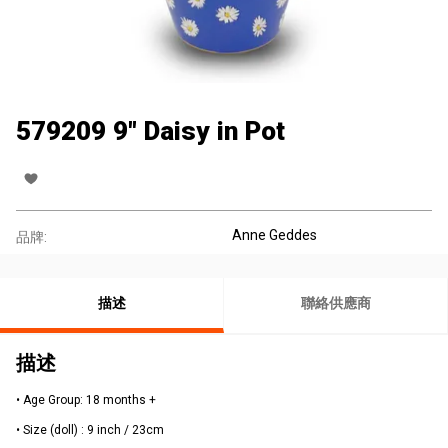
579209 9" Daisy in Pot
Anne Geddes
品牌:
描述
聯絡供應商
描述
• Age Group: 18 months +
• Size (doll) : 9 inch / 23cm