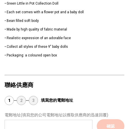
• Green Little in Pot Collection Doll
• Each set comes with a flower pot and a baby doll
• Bean filled soft body
• Made by high quality of fabric material
• Realistic expression of an adorable face
• Collect all styles of these 9" baby dolls
• Packaging: a coloured open box
聯絡供應商
填寫您的電郵地址
1
2
3
電郵地址
(填寫您的公司電郵地址以獲取供應商的迅速回覆)
確認