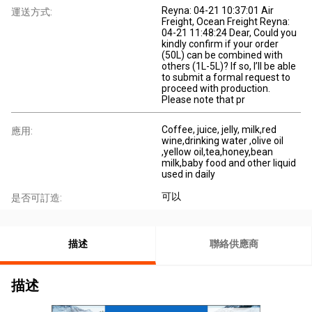
Reyna: 04-21 10:37:01 Air
運送方式:
Freight, Ocean Freight Reyna:
04-21 11:48:24 Dear, Could you
kindly confirm if your order
(50L) can be combined with
others (1L-5L)? If so, I’ll be able
to submit a formal request to
proceed with production.
Please note that pr
Coffee, juice, jelly, milk,red
應用:
wine,drinking water ,olive oil
,yellow oil,tea,honey,bean
milk,baby food and other liquid
used in daily
可以
是否可訂造:
描述
聯絡供應商
描述