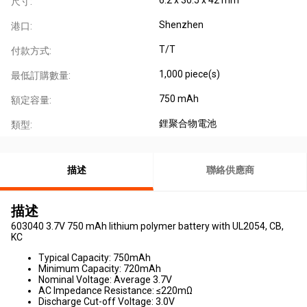
尺寸:
Shenzhen
港口:
T/T
付款方式:
1,000 piece(s)
最低訂購數量:
750 mAh
額定容量:
鋰聚合物電池
類型:
描述
聯絡供應商
描述
603040 3.7V 750 mAh lithium polymer battery with UL2054, CB,
KC
Typical Capacity: 750mAh
Minimum Capacity: 720mAh
Nominal Voltage: Average 3.7V
AC Impedance Resistance: ≤220mΩ
Discharge Cut-off Voltage: 3.0V