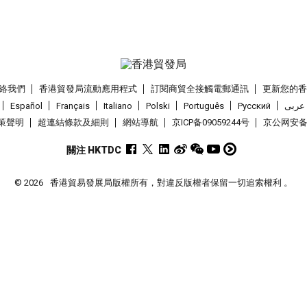
絡我們
香港貿發局流動應用程式
訂閱商貿全接觸電郵通訊
更新您的
Español
Français
Italiano
Polski
Português
Pусский
عربى
策聲明
超連結條款及細則
網站導航
京ICP备09059244号
京公网安备 1
關注 HKTDC
© 2026
香港貿易發展局版權所有，對違反版權者保留一切追索權利 。