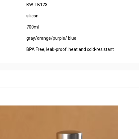
BW-TB123
silicon
700ml
gray/orange/purple/ blue
BPA Free, leak-proof, heat and cold-resistant