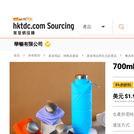
產品
華暢有限公司
首頁
所有類別
家居用品，燈飾及建築
家居用品和生活必需品
餐具和
700ml
5
%的折扣
美元 $
1.
美元 $
2.00
-
美元 
生產所需時
運送方式: