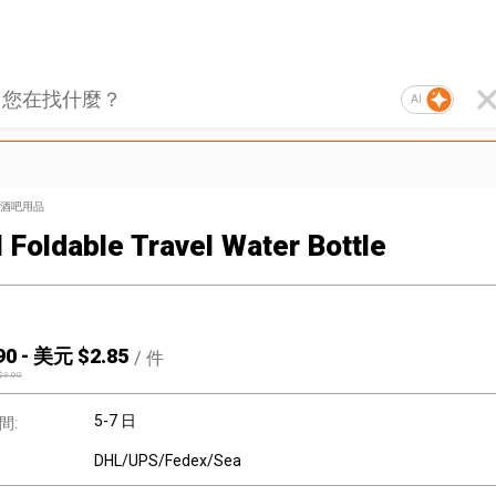
AI
酒吧用品
 Foldable Travel Water Bottle
90
-
美元 $
2.85
/
件
$
3.00
5-7 日
間:
DHL/UPS/Fedex/Sea