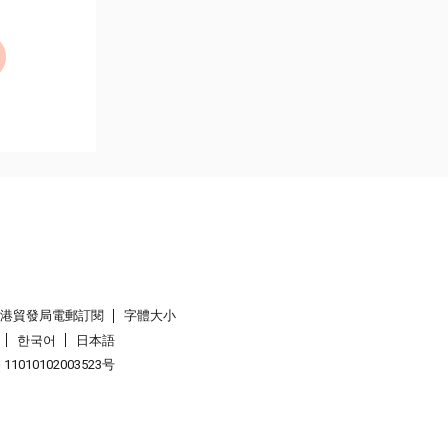
香港貿發局電郵訂閱
字體大小
한국어
日本語
1010102003523号