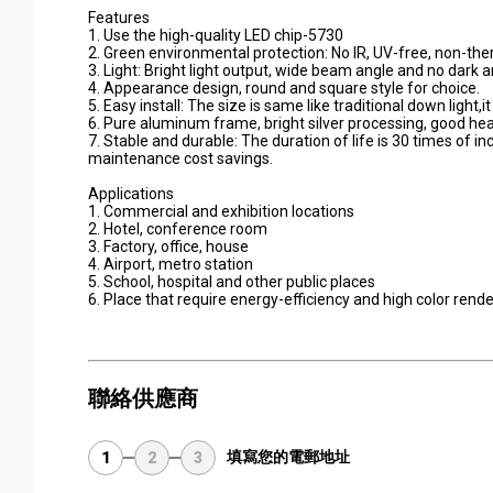
Features
1. Use the high-quality LED chip-5730
2. Green environmental protection: No IR, UV-free, non-the
3. Light: Bright light output, wide beam angle and no dark a
4. Appearance design, round and square style for choice.
5. Easy install: The size is same like traditional down light,it
6. Pure aluminum frame, bright silver processing, good he
7. Stable and durable: The duration of life is 30 times of
maintenance cost savings.
Applications
1. Commercial and exhibition locations
2. Hotel, conference room
3. Factory, office, house
4. Airport, metro station
5. School, hospital and other public places
6. Place that require energy-efficiency and high color rend
聯絡供應商
填寫您的電郵地址
1
2
3