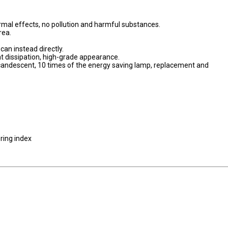
rmal effects, no pollution and harmful substances.
rea.
 can instead directly.
at dissipation, high-grade appearance.
 incandescent, 10 times of the energy saving lamp, replacement and
ering index