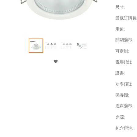
尺寸:
最低訂購數
用途:
開關類型:
可定制:
電壓(伏):
證書:
功率(瓦):
保養期:
底座類型:
光源:
包含燈泡: