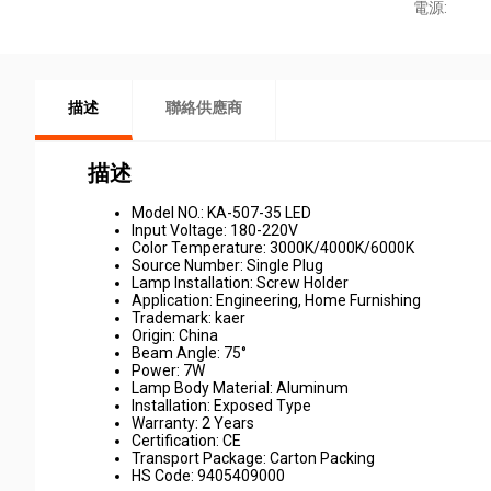
電源:
描述
聯絡供應商
描述
Model NO.: KA-507-35 LED
Input Voltage: 180-220V
Color Temperature: 3000K/4000K/6000K
Source Number: Single Plug
Lamp Installation: Screw Holder
Application: Engineering, Home Furnishing
Trademark: kaer
Origin: China
Beam Angle: 75°
Power: 7W
Lamp Body Material: Aluminum
Installation: Exposed Type
Warranty: 2 Years
Certification: CE
Transport Package: Carton Packing
HS Code: 9405409000