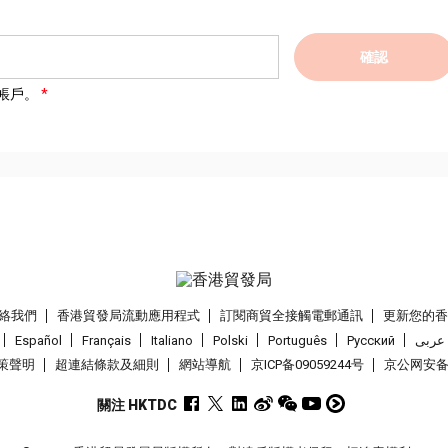
確認
帳戶。
絡我們
香港貿發局流動應用程式
訂閱商貿全接觸電郵通訊
更新您的
Español
Français
Italiano
Polski
Português
Pусский
عربى
策聲明
超連結條款及細則
網站導航
京ICP备09059244号
京公网安备 1
關注 HKTDC