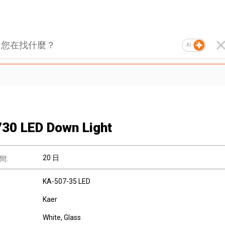
AI
30 LED Down Light
20 日
間:
KA-507-35 LED
Kaer
White, Glass