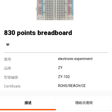
830 points breadboard
electronic experiment
應用:
ZY
品牌:
ZY-102
型號編號:
ROHS/REACH/CE
Certificate:
描述
聯絡供應商