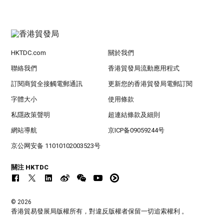
HKTDC.com
關於我們
聯絡我們
香港貿發局流動應用程式
訂閱商貿全接觸電郵通訊
更新您的香港貿發局電郵訂閱
字體大小
使用條款
私隱政策聲明
超連結條款及細則
網站導航
京ICP备09059244号
京公网安备 11010102003523号
關注 HKTDC
© 2026
香港貿易發展局版權所有，對違反版權者保留一切追索權利 。