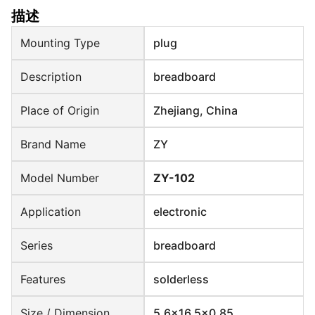
描述
Mounting Type
plug
Description
breadboard
Place of Origin
Zhejiang, China
Brand Name
ZY
Model Number
ZY-102
Application
electronic
Series
breadboard
Features
solderless
Size / Dimension
5.6x16.5x0.85