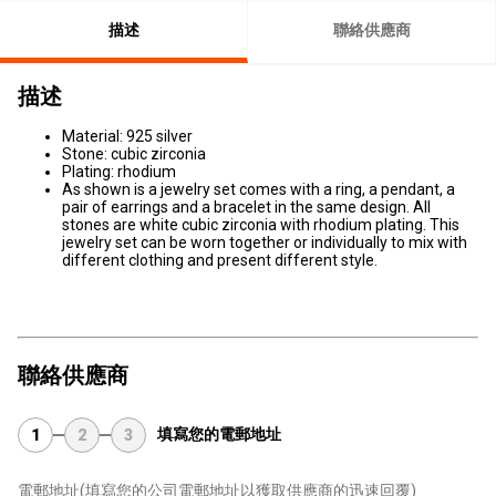
描述
聯絡供應商
描述
Material: 925 silver
Stone: cubic zirconia
Plating: rhodium
As shown is a jewelry set comes with a ring, a pendant, a
pair of earrings and a bracelet in the same design. All
stones are white cubic zirconia with rhodium plating. This
jewelry set can be worn together or individually to mix with
different clothing and present different style.
聯絡供應商
填寫您的電郵地址
1
2
3
電郵地址
(填寫您的公司電郵地址以獲取供應商的迅速回覆)