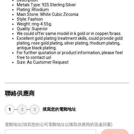
Description
Metals Type: 925 Sterling Silver
Plating: Rhodium
Main Stone: White Cubic Zirconia
Style: Fashion
Weight: ring-4.55g;
Quality: Superior
We could offer same model in k gold or in copper/brass.
Excellent gold plating treatment skills, could provide gold
plating, rose gold plating, silver plating, rhodium plating,
antique black plating.
For further quotation or product information, please feel
free to contact us!
Size: As Customer Request
聯絡供應商
填寫您的電郵地址
1
2
3
電郵地址
(填寫您的公司電郵地址以獲取供應商的迅速回覆)