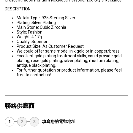
Crescent Moon Pendant Necklace Personalized Style Necklace
DESCRIPTION
Metals Type: 925 Sterling Silver
Plating: Silver Plating
Main Stone: Cubic Zirconia
Style: Fashion
Weight: 4.17g
Quality: Superior
Product Size: As Customer Request
We could offer same model in k gold or in copper/brass.
Excellent gold plating treatment skills, could provide gold
plating, rose gold plating, silver plating, rhodium plating,
antique black plating.
For further quotation or product information, please feel
free to contact us!
聯絡供應商
填寫您的電郵地址
1
2
3